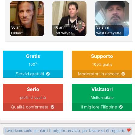
56 anni
46 anni
53 anni
Elkhart
Fort Wayne
West Lafayette
Gratis
Supporto
%
100
100% gratis
Servizi gratuiti
Moderatori in ascolto
Serio
Visitatori
profili di qualità
Molto visitato
Qualità confermata
Il migliore Filippine
Lavoriamo sodo per darti il miglior servizio, per favore sii di supporto