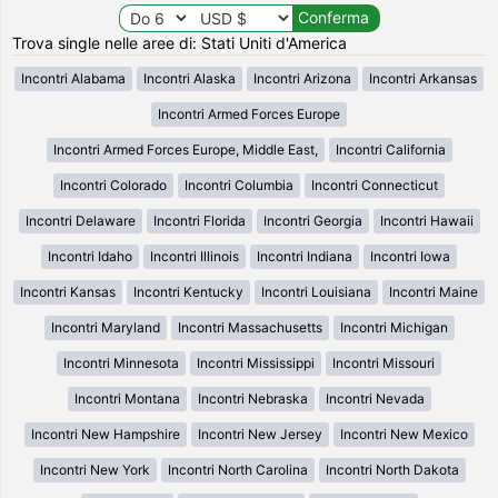
Trova single nelle aree di: Stati Uniti d'America
Incontri Alabama
Incontri Alaska
Incontri Arizona
Incontri Arkansas
Incontri Armed Forces Europe
Incontri Armed Forces Europe, Middle East,
Incontri California
Incontri Colorado
Incontri Columbia
Incontri Connecticut
Incontri Delaware
Incontri Florida
Incontri Georgia
Incontri Hawaii
Incontri Idaho
Incontri Illinois
Incontri Indiana
Incontri Iowa
Incontri Kansas
Incontri Kentucky
Incontri Louisiana
Incontri Maine
Incontri Maryland
Incontri Massachusetts
Incontri Michigan
Incontri Minnesota
Incontri Mississippi
Incontri Missouri
Incontri Montana
Incontri Nebraska
Incontri Nevada
Incontri New Hampshire
Incontri New Jersey
Incontri New Mexico
Incontri New York
Incontri North Carolina
Incontri North Dakota