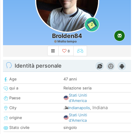
2
Brolden84
Molto tempo
8
Identità personale
Age
47 anni
qui a
Relazione seria
Stati Uniti
Paese
d'America
Indiana
City
Indianapolis
,
Stati Uniti
origine
d'America
Stato civile
singolo