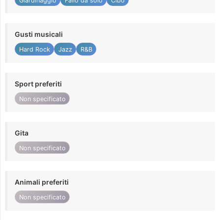
Giardinaggio
Fallo da solo
Cibo
Gusti musicali
Hard Rock
Jazz
R&B
Sport preferiti
Non specificato
Gita
Non specificato
Animali preferiti
Non specificato