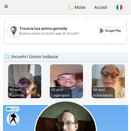
Philippines
Chat
Toggle
Mode
Accedi
navigation
💖
Trova la tua anima gemella
💖
Scarica subito la nostra app di incontri!
💕
💕
Incontri Uomo Indiana
30 anni
56 anni
68 anni
Rushville
Logansport
Indianapolis
0.9/1