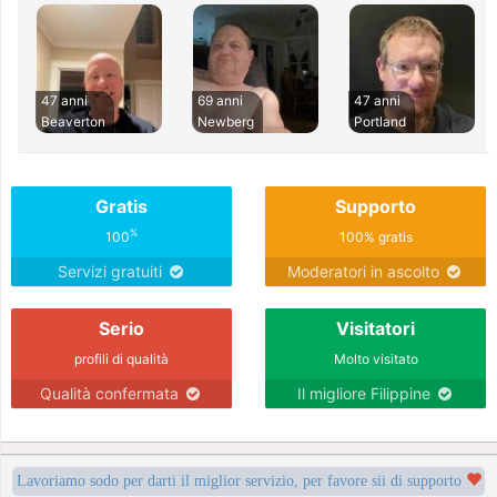
47 anni
69 anni
47 anni
Beaverton
Newberg
Portland
Gratis
Supporto
%
100
100% gratis
Servizi gratuiti
Moderatori in ascolto
Serio
Visitatori
profili di qualità
Molto visitato
Qualità confermata
Il migliore Filippine
Lavoriamo sodo per darti il miglior servizio, per favore sii di supporto