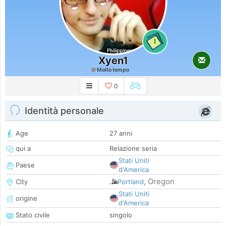
1
Xyen1
Molto tempo
0
Identità personale
Age
27 anni
qui a
Relazione seria
Stati Uniti
Paese
d'America
Oregon
City
Portland
,
Stati Uniti
origine
d'America
Stato civile
singolo