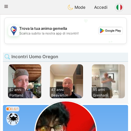
Philippines
Chat
Toggle
Mode
Accedi
navigation
💖
Trova la tua anima gemella
💖
Scarica subito la nostra app di incontri!
💕
💕
Incontri Uomo Oregon
62 anni
47 anni
55 anni
Portland
Beaverton
Gresham
0.6/1