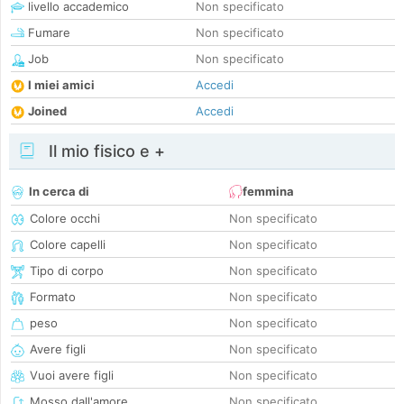
livello accademico
Non specificato
Fumare
Non specificato
Job
Non specificato
I miei amici
Accedi
Joined
Accedi
Il mio fisico e +
In cerca di
femmina
Colore occhi
Non specificato
Colore capelli
Non specificato
Tipo di corpo
Non specificato
Formato
Non specificato
peso
Non specificato
Avere figli
Non specificato
Vuoi avere figli
Non specificato
Mosso dall'amore
Non specificato