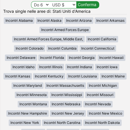
Trova single nelle aree di: Stati Uniti d'America
Incontri Alabama
Incontri Alaska
Incontri Arizona
Incontri Arkansas
Incontri Armed Forces Europe
Incontri Armed Forces Europe, Middle East,
Incontri California
Incontri Colorado
Incontri Columbia
Incontri Connecticut
Incontri Delaware
Incontri Florida
Incontri Georgia
Incontri Hawaii
Incontri Idaho
Incontri Illinois
Incontri Indiana
Incontri Iowa
Incontri Kansas
Incontri Kentucky
Incontri Louisiana
Incontri Maine
Incontri Maryland
Incontri Massachusetts
Incontri Michigan
Incontri Minnesota
Incontri Mississippi
Incontri Missouri
Incontri Montana
Incontri Nebraska
Incontri Nevada
Incontri New Hampshire
Incontri New Jersey
Incontri New Mexico
Incontri New York
Incontri North Carolina
Incontri North Dakota