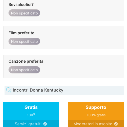
Bevi alcolici?
Non specificato
Film preferito
Non specificato
Canzone preferita
Non specificato
Incontri Donna Kentucky
Gratis
Supporto
%
100
100% gratis
Servizi gratuiti
Moderatori in ascolto