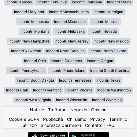
Incontri Kansas
Incontri Kentucky
Incontri Louisiana
Incontri Maine
Incontri Maryland
Incontri Massachusetts
Incontri Michigan
Incontri Minnesota
Incontri Mississippi
Incontri Missouri
Incontri Montana
Incontri Nebraska
Incontri Nevada
Incontri New Hampshire
Incontri New Jersey
Incontri New Mexico
Incontri New York
Incontri North Carolina
Incontri North Dakota
Incontri Ohio
Incontri Oklahoma
Incontri Oregon
Incontri Pennsylvania
Incontri Rhode Island
Incontri South Carolina
Incontri South Dakota
Incontri Tennessee
Incontri Texas
Incontri Utah
Incontri Vermont
Incontri Virginia
Incontri Washington
Incontri West Virginia
Incontri Wisconsin
Incontri Wyoming
Notizie
|
Truffatori
|
Negozio
|
Opinioni
Cookie e GDPR
|
Pubblicità
|
Chi siamo
|
Privacy
|
Termini di
utilizzo
|
Sicurezza dei minori
|
Contatto
|
FAQ