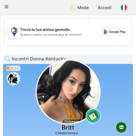
Philippines
Chat
Toggle
Mode
Accedi
navigation
💖
Trova la tua anima gemella
💖
Scarica subito la nostra app di incontri!
💕
💕
Incontri Donna Kentucky
0.4/1
1
Britt
Molto tempo