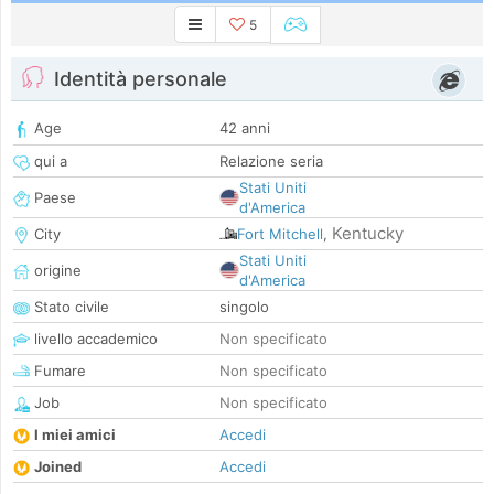
5
Identità personale
Age
42 anni
qui a
Relazione seria
Stati Uniti
Paese
d'America
Kentucky
City
Fort Mitchell
,
Stati Uniti
origine
d'America
Stato civile
singolo
livello accademico
Non specificato
Fumare
Non specificato
Job
Non specificato
I miei amici
Accedi
Joined
Accedi