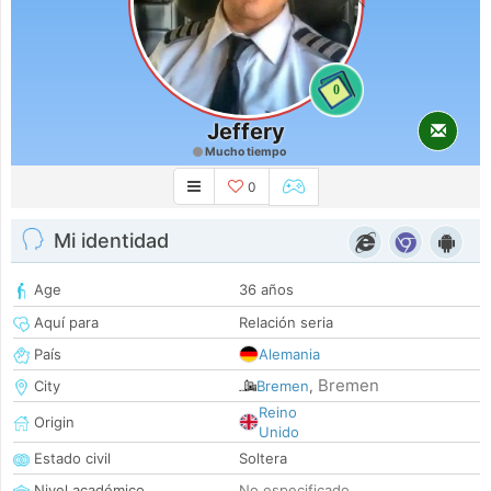
0
Jeffery
Mucho tiempo
0
Mi identidad
Age
36 años
Aquí para
Relación seria
País
Alemania
Bremen
City
Bremen
,
Reino
Origin
Unido
Estado civil
Soltera
Nivel académico
No especificado