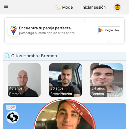
Philippines
Chat
Toggle
Mode
Iniciar sesión
navigation
💖
Encuentra tu pareja perfecta
💖
¡Descarga nuestra app de citas ahora!
💕
💕
Citas Hombre Bremen
43 años
36 años
34 años
Bremen
Bremerhaven
Bremen
Prohibido
0/1