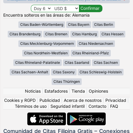
Encuentra solteros en las áreas de: Alemania
Citas Baden-Württemberg
Citas Bayern
Citas Berlin
Citas Brandenburg
Citas Bremen
Citas Hamburg
Citas Hessen
Citas Mecklenburg-Vorpommern
Citas Niedersachsen
Citas Nordrhein-Westfalen
Citas Rheinland-Pfalz
Citas Rhineland-Palatinate
Citas Saarland
Citas Sachsen
Citas Sachsen-Anhalt
Citas Saxony
Citas Schleswig-Holstein
Citas Thüringen
Noticias
|
Estafadores
|
Tienda
|
Opiniones
Cookies y RGPD
|
Publicidad
|
Acerca de nosotros
|
Privacidad
|
Términos de uso
|
Seguridad infantil
|
Contacto
|
FAQ
Comunidad de Citas Filipina Gratis – Conexiones