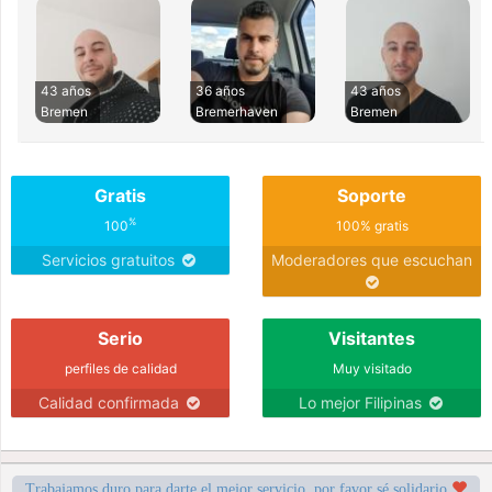
43 años
36 años
43 años
Bremen
Bremerhaven
Bremen
Gratis
Soporte
%
100
100% gratis
Servicios gratuitos
Moderadores que escuchan
Serio
Visitantes
perfiles de calidad
Muy visitado
Calidad confirmada
Lo mejor Filipinas
Trabajamos duro para darte el mejor servicio, por favor sé solidario