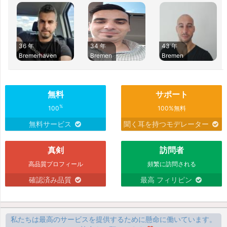
36 年
34 年
43 年
Bremerhaven
Bremen
Bremen
無料
サポート
%
100
100%無料
無料サービス
聞く耳を持つモデレーター
真剣
訪問者
高品質プロフィール
頻繁に訪問される
確認済み品質
最高 フィリピン
私たちは最高のサービスを提供するために懸命に働いています。