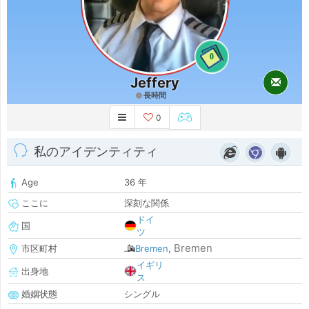
0
Jeffery
長時間
0
私のアイデンティティ
Age
36 年
ここに
深刻な関係
ドイ
国
ツ
Bremen
市区町村
Bremen
,
イギリ
出身地
ス
婚姻状態
シングル