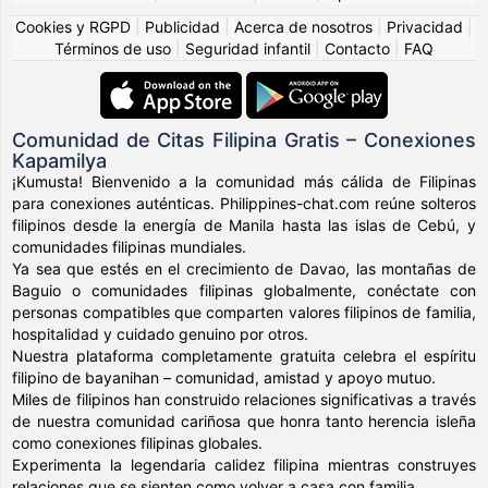
Cookies y RGPD
|
Publicidad
|
Acerca de nosotros
|
Privacidad
|
Términos de uso
|
Seguridad infantil
|
Contacto
|
FAQ
Comunidad de Citas Filipina Gratis – Conexiones
Kapamilya
¡Kumusta! Bienvenido a la comunidad más cálida de Filipinas
para conexiones auténticas. Philippines-chat.com reúne solteros
filipinos desde la energía de Manila hasta las islas de Cebú, y
comunidades filipinas mundiales.
Ya sea que estés en el crecimiento de Davao, las montañas de
Baguio o comunidades filipinas globalmente, conéctate con
personas compatibles que comparten valores filipinos de familia,
hospitalidad y cuidado genuino por otros.
Nuestra plataforma completamente gratuita celebra el espíritu
filipino de bayanihan – comunidad, amistad y apoyo mutuo.
Miles de filipinos han construido relaciones significativas a través
de nuestra comunidad cariñosa que honra tanto herencia isleña
como conexiones filipinas globales.
Experimenta la legendaria calidez filipina mientras construyes
relaciones que se sienten como volver a casa con familia.