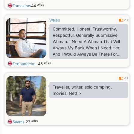
años
Tomasitas
44
Wales
0.5
Committed, Honest, Trustworthy,
Respectful, Generally Submissive
Woman. I Need A Woman That Will
Always My Back When I Need Her.
And I Would Always Be There For
Her When Ever She Needs Me
años
Fednandchr...
46
0.4
Traveller, writer, solo camping,
movies, Netflix
años
Saamk.
27