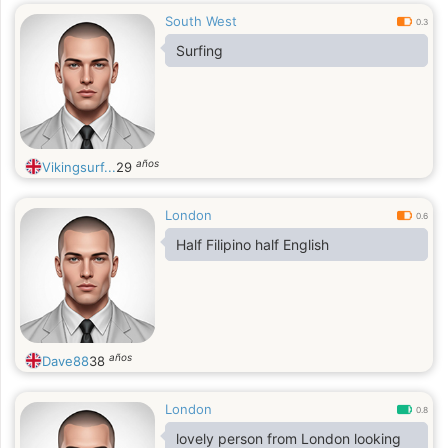
South West
0.3
Surfing
años
Vikingsurf...
29
London
0.6
Half Filipino half English
años
Dave88
38
London
0.8
lovely person from London looking