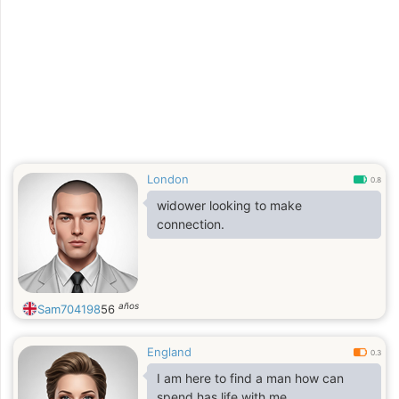
London
0.8
widower looking to make
connection.
años
Sam704198
56
England
0.3
I am here to find a man how can
spend has life with me