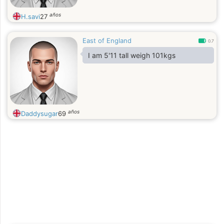
años
H.savi
27
East of England
0.7
I am 5'11 tall weigh 101kgs
años
Daddysugar
69