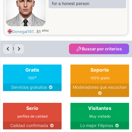
for a honest person
años
Donegal197...
51
1
Buscar por criterios
Gratis
Soporte
%
100
100% gratis
Servicios gratuitos
Moderadores que escuchan
Serio
Visitantes
perfiles de calidad
Muy visitado
Calidad confirmada
Lo mejor Filipinas