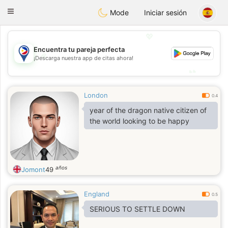
Philippines
Chat
Toggle
Mode
Iniciar sesión
navigation
💖
Encuentra tu pareja perfecta
💖
¡Descarga nuestra app de citas ahora!
💕
💕
London
0.4
year of the dragon native citizen of
the world looking to be happy
años
Jomont
49
England
0.5
SERIOUS TO SETTLE DOWN