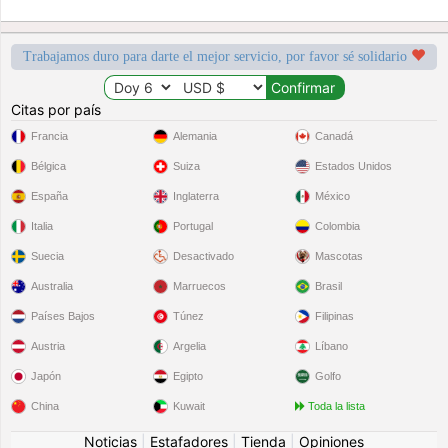
Trabajamos duro para darte el mejor servicio, por favor sé solidario
Citas por país
Francia
Alemania
Canadá
Bélgica
Suiza
Estados Unidos
España
Inglaterra
México
Italia
Portugal
Colombia
Suecia
Desactivado
Mascotas
Australia
Marruecos
Brasil
Países Bajos
Túnez
Filipinas
Austria
Argelia
Líbano
Japón
Egipto
Golfo
China
Kuwait
Toda la lista
Noticias
|
Estafadores
|
Tienda
|
Opiniones