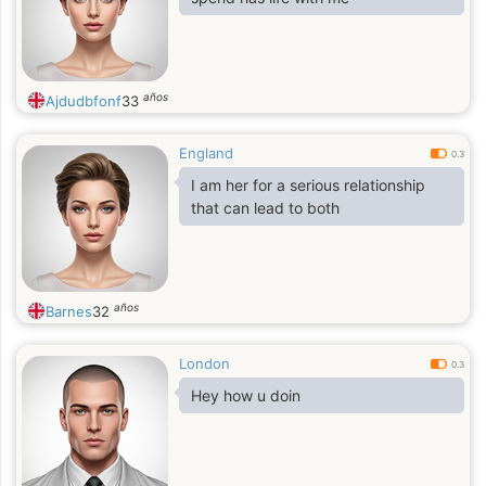
años
Ajdudbfonf
33
England
0.3
I am her for a serious relationship
that can lead to both
años
Barnes
32
London
0.3
Hey how u doin