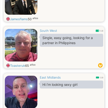
años
Jamesflams
50
South West
0.8
Single, easy going, looking for a
partner in Philippines
años
Toasteruk
65
East Midlands
0.9
Hi i’m looking sexy girl