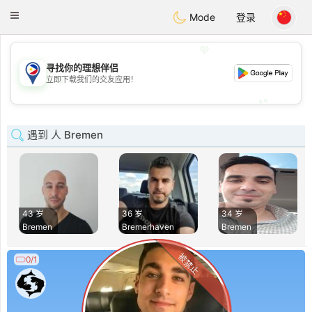
Philippines
Chat
Toggle
Mode
登录
navigation
💖
寻找你的理想伴侣
💖
立即下载我们的交友应用！
💕
💕
遇到 人 Bremen
43 岁
36 岁
34 岁
Bremen
Bremerhaven
Bremen
被禁止
0/1