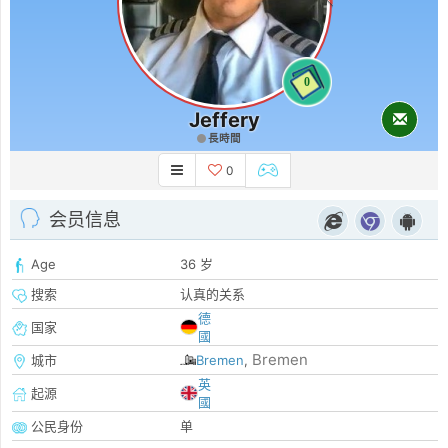
0
Jeffery
長時間
0
会员信息
Age
36 岁
搜索
认真的关系
德
国家
國
Bremen
城市
Bremen
,
英
起源
國
公民身份
单