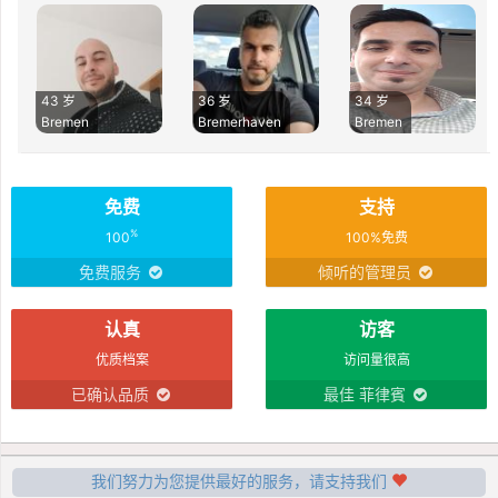
43 岁
36 岁
34 岁
Bremen
Bremerhaven
Bremen
免费
支持
%
100
100%免费
免费服务
倾听的管理员
认真
访客
优质档案
访问量很高
已确认品质
最佳 菲律賓
我们努力为您提供最好的服务，请支持我们