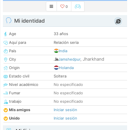
0
Mi identidad
Age
33 años
Aquí para
Relación seria
País
India
Jharkhand
City
Jamshedpur
,
Origin
Holanda
Estado civil
Soltera
Nivel académico
No especificado
Fumar
No especificado
trabajo
No especificado
Mis amigos
Iniciar sesión
Unido
Iniciar sesión