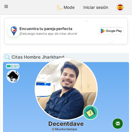
Philippines
Chat
Toggle
Mode
Iniciar sesión
navigation
💖
Encuentra tu pareja perfecta
💖
¡Descarga nuestra app de citas ahora!
💕
💕
Citas Hombre Jharkhand
0.9/1
1
Decentdave
Mucho tiempo