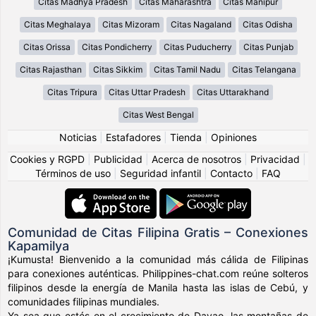
Citas Madhya Pradesh
Citas Maharashtra
Citas Manipur
Citas Meghalaya
Citas Mizoram
Citas Nagaland
Citas Odisha
Citas Orissa
Citas Pondicherry
Citas Puducherry
Citas Punjab
Citas Rajasthan
Citas Sikkim
Citas Tamil Nadu
Citas Telangana
Citas Tripura
Citas Uttar Pradesh
Citas Uttarakhand
Citas West Bengal
Noticias
|
Estafadores
|
Tienda
|
Opiniones
Cookies y RGPD
|
Publicidad
|
Acerca de nosotros
|
Privacidad
|
Términos de uso
|
Seguridad infantil
|
Contacto
|
FAQ
Comunidad de Citas Filipina Gratis – Conexiones
Kapamilya
¡Kumusta! Bienvenido a la comunidad más cálida de Filipinas
para conexiones auténticas. Philippines-chat.com reúne solteros
filipinos desde la energía de Manila hasta las islas de Cebú, y
comunidades filipinas mundiales.
Ya sea que estés en el crecimiento de Davao, las montañas de