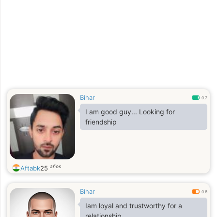
Bihar
0.7
I am good guy... Looking for
friendship
años
Aftabk
25
Bihar
0.6
Iam loyal and trustworthy for a
relationship