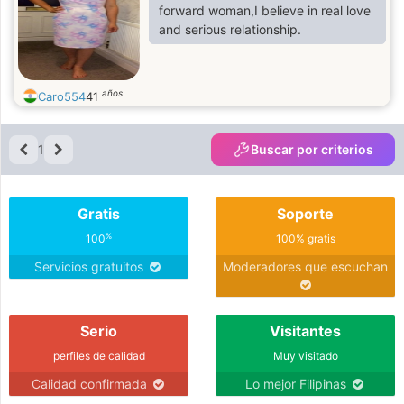
forward woman,I believe in real love
and serious relationship.
años
Caro554
41
1
Buscar por criterios
Gratis
Soporte
%
100
100% gratis
Servicios gratuitos
Moderadores que escuchan
Serio
Visitantes
perfiles de calidad
Muy visitado
Calidad confirmada
Lo mejor Filipinas