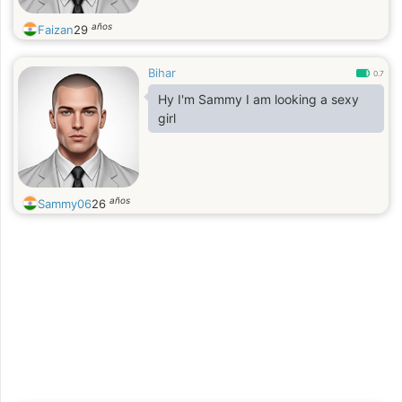
años
Faizan
29
Bihar
0.7
Hy I'm Sammy I am looking a sexy
girl
años
Sammy06
26