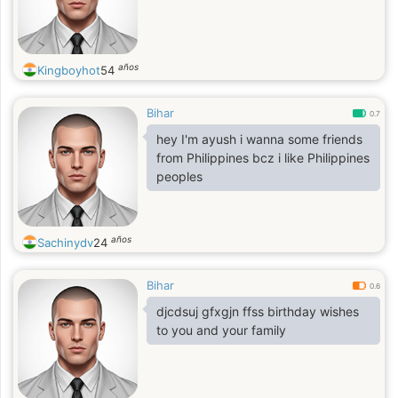
años
Kingboyhot
54
Bihar
0.7
hey I'm ayush i wanna some friends
from Philippines bcz i like Philippines
peoples
años
Sachinydv
24
Bihar
0.6
djcdsuj gfxgjn ffss birthday wishes
to you and your family