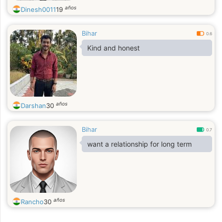
años
Dinesh0011
19
Bihar
0.6
Kind and honest
años
Darshan
30
Bihar
0.7
want a relationship for long term
años
Rancho
30