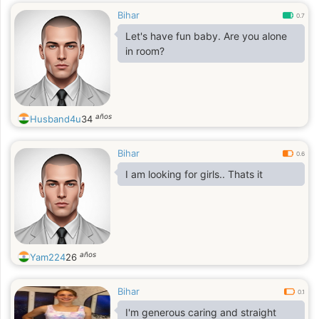
Bihar
0.7
Let's have fun baby. Are you alone
in room?
años
Husband4u
34
Bihar
0.6
I am looking for girls.. Thats it
años
Yam224
26
Bihar
0.1
I'm generous caring and straight