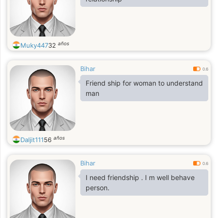
años
Muky447
32
Bihar
0.6
Friend ship for woman to understand
man
años
Daljit111
56
Bihar
0.6
I need friendship . I m well behave
person.