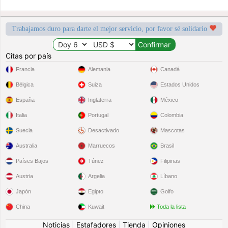
Trabajamos duro para darte el mejor servicio, por favor sé solidario
Citas por país
Francia
Alemania
Canadá
Bélgica
Suiza
Estados Unidos
España
Inglaterra
México
Italia
Portugal
Colombia
Suecia
Desactivado
Mascotas
Australia
Marruecos
Brasil
Países Bajos
Túnez
Filipinas
Austria
Argelia
Líbano
Japón
Egipto
Golfo
China
Kuwait
Toda la lista
Noticias
|
Estafadores
|
Tienda
|
Opiniones