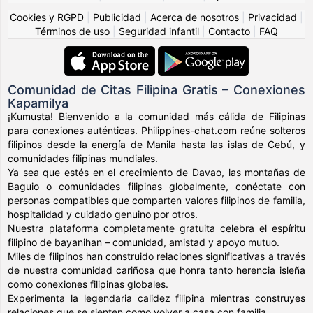
Cookies y RGPD
|
Publicidad
|
Acerca de nosotros
|
Privacidad
|
Términos de uso
|
Seguridad infantil
|
Contacto
|
FAQ
Comunidad de Citas Filipina Gratis – Conexiones
Kapamilya
¡Kumusta! Bienvenido a la comunidad más cálida de Filipinas
para conexiones auténticas. Philippines-chat.com reúne solteros
filipinos desde la energía de Manila hasta las islas de Cebú, y
comunidades filipinas mundiales.
Ya sea que estés en el crecimiento de Davao, las montañas de
Baguio o comunidades filipinas globalmente, conéctate con
personas compatibles que comparten valores filipinos de familia,
hospitalidad y cuidado genuino por otros.
Nuestra plataforma completamente gratuita celebra el espíritu
filipino de bayanihan – comunidad, amistad y apoyo mutuo.
Miles de filipinos han construido relaciones significativas a través
de nuestra comunidad cariñosa que honra tanto herencia isleña
como conexiones filipinas globales.
Experimenta la legendaria calidez filipina mientras construyes
relaciones que se sienten como volver a casa con familia.