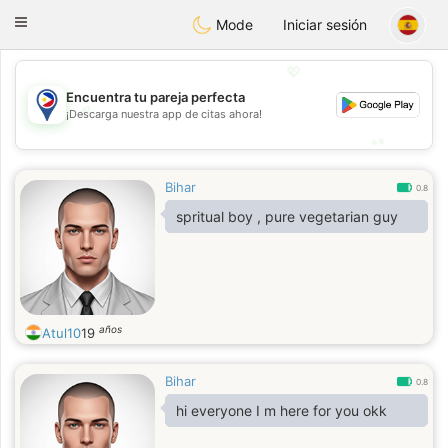
Philippines
Chat
Toggle
Mode
Iniciar sesión
navigation
💖
Encuentra tu pareja perfecta
💖
¡Descarga nuestra app de citas ahora!
💕
💕
Bihar
0.8
spritual boy , pure vegetarian guy
años
Atul10
19
Bihar
0.8
hi everyone I m here for you okk