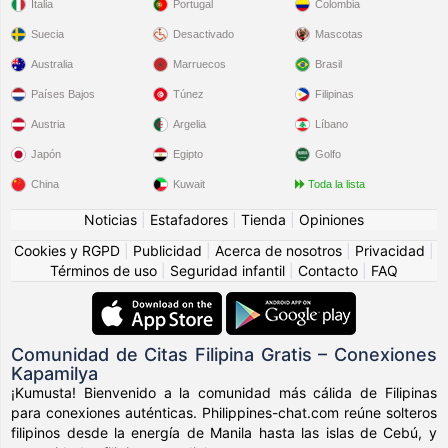
Italia
Portugal
Colombia
Suecia
Desactivado
Mascotas
Australia
Marruecos
Brasil
Países Bajos
Túnez
Filipinas
Austria
Argelia
Líbano
Japón
Egipto
Golfo
China
Kuwait
Toda la lista
Noticias
|
Estafadores
|
Tienda
|
Opiniones
Cookies y RGPD
|
Publicidad
|
Acerca de nosotros
|
Privacidad
|
Términos de uso
|
Seguridad infantil
|
Contacto
|
FAQ
Comunidad de Citas Filipina Gratis – Conexiones
Kapamilya
¡Kumusta! Bienvenido a la comunidad más cálida de Filipinas
para conexiones auténticas. Philippines-chat.com reúne solteros
filipinos desde la energía de Manila hasta las islas de Cebú, y