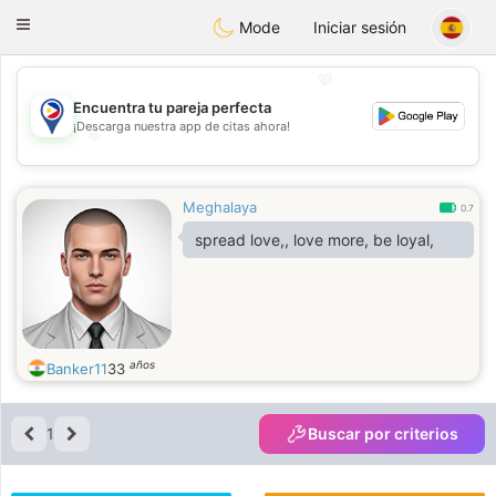
Philippines
Chat
Toggle
Mode
Iniciar sesión
navigation
💖
Encuentra tu pareja perfecta
¡Descarga nuestra app de citas ahora!
💖
💕
💕
Meghalaya
0.7
spread love,, love more, be loyal,
años
Banker11
33
1
Buscar por criterios