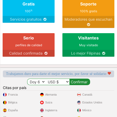
Gratis
Soporte
%
100
100% gratis
Servicios gratuitos
Moderadores que escuchan
Serio
Visitantes
perfiles de calidad
Muy visitado
Calidad confirmada
Lo mejor Filipinas
Trabajamos duro para darte el mejor servicio, por favor sé solidario
Citas por país
Francia
Alemania
Canadá
Bélgica
Suiza
Estados Unidos
España
Inglaterra
México