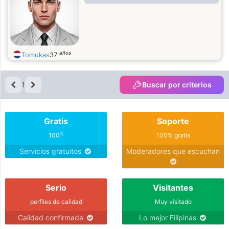
años
Tomukas
37
1
Buscar por criterios
Gratis
Soporte
%
100
100% gratis
Servicios gratuitos
Moderadores que escuchan
Serio
Visitantes
perfiles de calidad
Muy visitado
Calidad confirmada
Lo mejor Filipinas