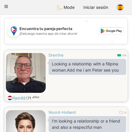
Philippines
Chat
Toggle
Mode
Iniciar sesión
navigation
💖
Encuentra tu pareja perfecta
💖
¡Descarga nuestra app de citas ahora!
💕
💕
Drenthe
0.9
Looking a relationhip with a filipina
woman.Add me i am Peter see you
años
Pjetr651
71
Noord-Holland
0
I'm looking a relationship or a friend
and also a respectful man