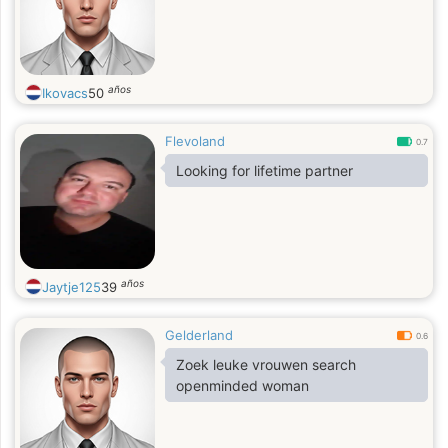
años
Ikovacs
50
Flevoland
0.7
Looking for lifetime partner
años
Jaytje125
39
Gelderland
0.6
Zoek leuke vrouwen search
openminded woman