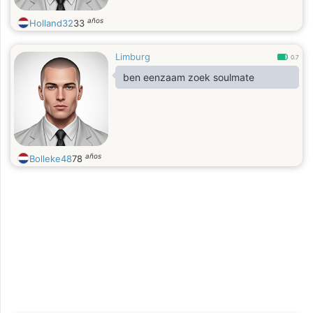
años
Holland32
33
Limburg
0.7
ben eenzaam zoek soulmate
años
Bolleke48
78