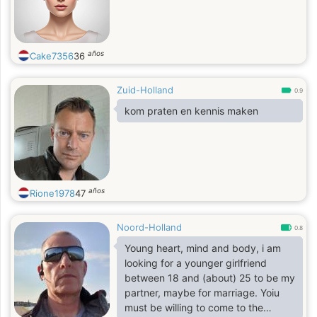
años
Cake7356
36
Zuid-Holland
0.9
kom praten en kennis maken
años
Rione1978
47
Noord-Holland
0.8
Young heart, mind and body, i am
looking for a younger girlfriend
between 18 and (about) 25 to be my
partner, maybe for marriage. Yoiu
must be willing to come to the