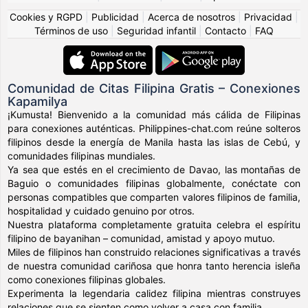
Cookies y RGPD
|
Publicidad
|
Acerca de nosotros
|
Privacidad
|
Términos de uso
|
Seguridad infantil
|
Contacto
|
FAQ
Comunidad de Citas Filipina Gratis – Conexiones
Kapamilya
¡Kumusta! Bienvenido a la comunidad más cálida de Filipinas
para conexiones auténticas. Philippines-chat.com reúne solteros
filipinos desde la energía de Manila hasta las islas de Cebú, y
comunidades filipinas mundiales.
Ya sea que estés en el crecimiento de Davao, las montañas de
Baguio o comunidades filipinas globalmente, conéctate con
personas compatibles que comparten valores filipinos de familia,
hospitalidad y cuidado genuino por otros.
Nuestra plataforma completamente gratuita celebra el espíritu
filipino de bayanihan – comunidad, amistad y apoyo mutuo.
Miles de filipinos han construido relaciones significativas a través
de nuestra comunidad cariñosa que honra tanto herencia isleña
como conexiones filipinas globales.
Experimenta la legendaria calidez filipina mientras construyes
relaciones que se sienten como volver a casa con familia.