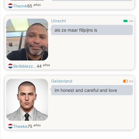
Netherlands, but it is also possible
años
Theovk
65
that i will live in the Philipinas from
2028.
Utrecht
0.9
als ze maar filipijns is
años
Skribblezz...
44
Gelderland
0.3
im honest and careful and love
años
Theeke
75