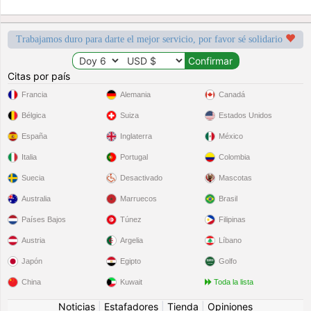
Trabajamos duro para darte el mejor servicio, por favor sé solidario
Citas por país
Francia
Alemania
Canadá
Bélgica
Suiza
Estados Unidos
España
Inglaterra
México
Italia
Portugal
Colombia
Suecia
Desactivado
Mascotas
Australia
Marruecos
Brasil
Países Bajos
Túnez
Filipinas
Austria
Argelia
Líbano
Japón
Egipto
Golfo
China
Kuwait
Toda la lista
Noticias
|
Estafadores
|
Tienda
|
Opiniones