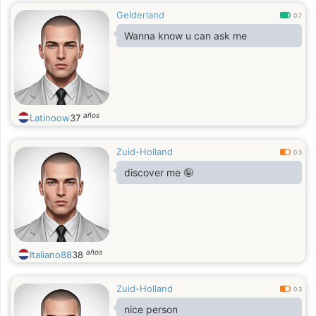
Gelderland
0.7
Wanna know u can ask me
años
Latinoow
37
Zuid-Holland
0.3
discover me 🤪
años
Italiano88
38
Zuid-Holland
0.3
nice person