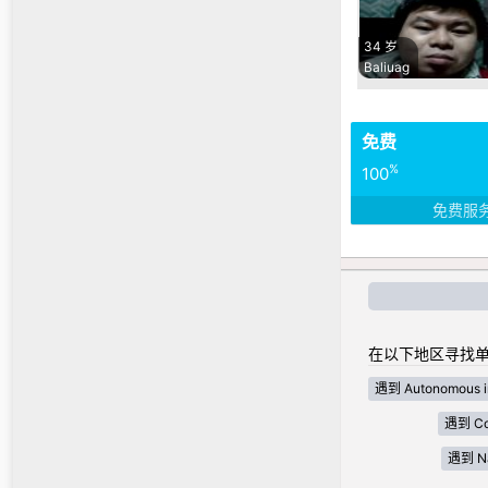
34 岁
Baliuag
免费
%
100
免费服
在以下地区寻找单
遇到 Autonomous i
遇到 Cor
遇到 Nat