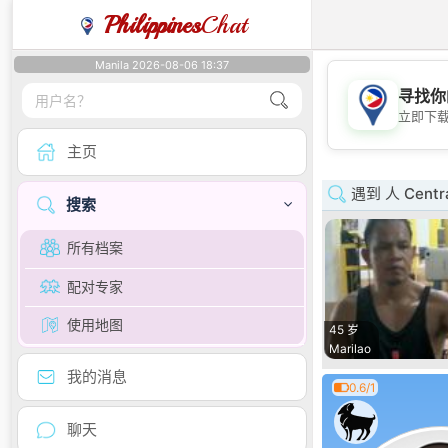
Philippines
Chat
Manila 2026-08-06 18:37
寻找你
立即下
主页
遇到 人 Centra
搜索
所有档案
配对专家
使用地图
45 岁
Marilao
我的消息
0.6/1
聊天