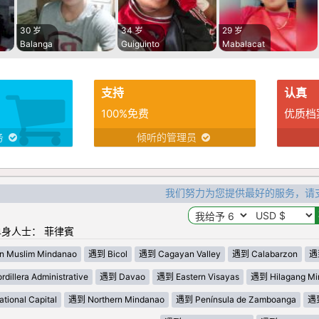
30 岁
34 岁
29 岁
Balanga
Guiguinto
Mabalacat
支持
认真
100%免费
优质档
务
倾听的管理员
我们努力为您提供最好的服务，请
身人士： 菲律賓
n Muslim Mindanao
遇到 Bicol
遇到 Cagayan Valley
遇到 Calabarzon
遇到
dillera Administrative
遇到 Davao
遇到 Eastern Visayas
遇到 Hilagang Mi
ional Capital
遇到 Northern Mindanao
遇到 Península de Zamboanga
遇到