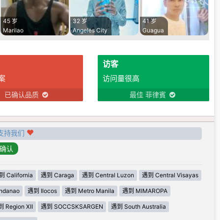
45 岁
32 岁
41 岁
Marilao
Angeles City
Guagua
访客
案
访问量很高
已确认品质
最佳 菲律賓
支持我们
 California
遇到 Caraga
遇到 Central Luzon
遇到 Central Visayas
ndanao
遇到 Ilocos
遇到 Metro Manila
遇到 MIMAROPA
 Region XII
遇到 SOCCSKSARGEN
遇到 South Australia