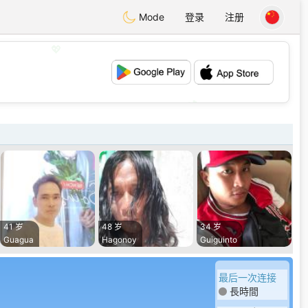
Mode
登录
注册
💖
💕
41 岁
48 岁
34 岁
Guagua
Hagonoy
Guiguinto
最后一次连接
長時間