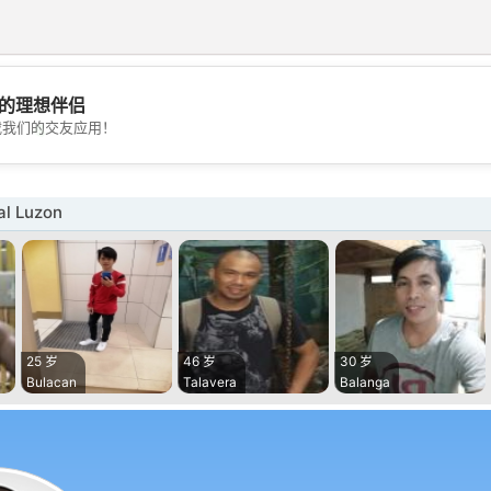
的理想伴侣
💖
载我们的交友应用！
💕
l Luzon
25 岁
46 岁
30 岁
Bulacan
Talavera
Balanga