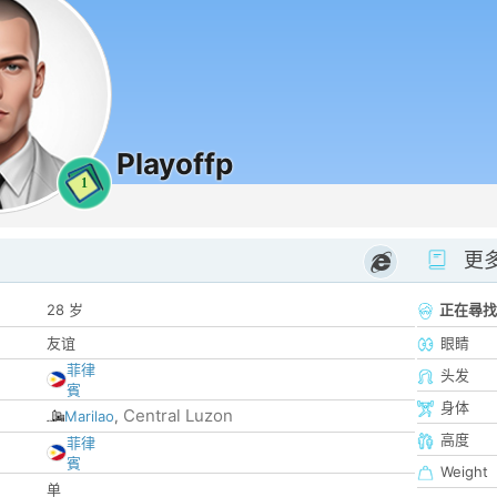
Playoffp
1
更
28 岁
正在尋找
友谊
眼睛
菲律
头发
賓
身体
Central Luzon
Marilao
,
高度
菲律
賓
Weight
单