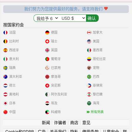
我们努力为您提供最好的服务，请支持我们
按国家约会
法国
德国
加拿大
比利时
瑞士
美国
西班牙
英国
墨西哥
意大利
葡萄牙
哥伦比亚
瑞典
已禁用
宠物
澳大利亚
摩洛哥
巴西
荷兰
突尼斯
菲律宾
奥地利
阿尔及利亚
黎巴嫩
日本
埃及
海湾
中国
科威特
所有列表
新闻
|
诈骗者
|
商店
|
意见
Cookie和GDPR
|
广告
|
关于我们
|
隐私
|
使用条款
|
儿童安全
|
联