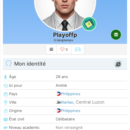
1
Playoffp
longtemps
0
Mon identité
Âge
28 ans
Ici pour
Amitié
Pays
Philippines
Central Luzon
Ville
Marilao
,
Origine
Philippines
État civil
Célibataire
Niveau academic
Non renseigné