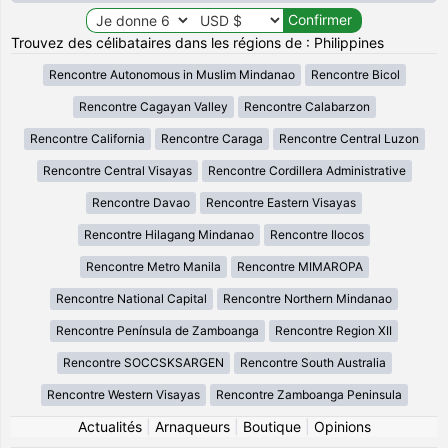
Trouvez des célibataires dans les régions de : Philippines
Rencontre Autonomous in Muslim Mindanao
Rencontre Bicol
Rencontre Cagayan Valley
Rencontre Calabarzon
Rencontre California
Rencontre Caraga
Rencontre Central Luzon
Rencontre Central Visayas
Rencontre Cordillera Administrative
Rencontre Davao
Rencontre Eastern Visayas
Rencontre Hilagang Mindanao
Rencontre Ilocos
Rencontre Metro Manila
Rencontre MIMAROPA
Rencontre National Capital
Rencontre Northern Mindanao
Rencontre Península de Zamboanga
Rencontre Region XII
Rencontre SOCCSKSARGEN
Rencontre South Australia
Rencontre Western Visayas
Rencontre Zamboanga Peninsula
Actualités
|
Arnaqueurs
|
Boutique
|
Opinions