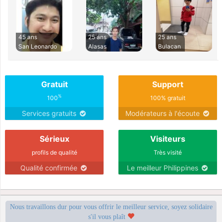
45 ans
25 ans
25 ans
San Leonardo
Alasas
Bulacan
Gratuit
Support
%
100
100% gratuit
Services gratuits
Modérateurs à l'écoute
Sérieux
Visiteurs
profils de qualité
Très visité
Qualité confirmée
Le meilleur Philippines
Nous travaillons dur pour vous offrir le meilleur service, soyez solidaire
s'il vous plaît