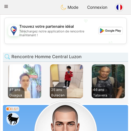
Philippines
Chat
Toggle
Mode
Connexion
navigation
💖
Trouvez votre partenaire idéal
Téléchargez notre application de rencontre
💖
maintenant !
💕
💕
Rencontre Homme Central Luzon
41 ans
25 ans
46 ans
Guagua
Bulacan
Talavera
0.6/1