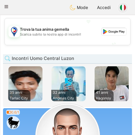
Philippines
Chat
Toggle
Mode
Accedi
navigation
💖
Trova la tua anima gemella
💖
Scarica subito la nostra app di incontri!
💕
💕
Incontri Uomo Central Luzon
35 anni
32 anni
41 anni
Tarlac City
Angeles City
Hagonoy
0.6/1