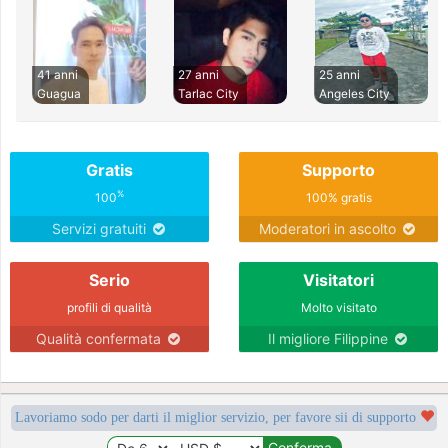
41 anni
27 anni
25 anni
Guagua
Tarlac City
Angeles City
Gratis
Supporto
%
100
100% gratis
Servizi gratuiti
Moderatori in ascolto
Serio
Visitatori
profili di qualità
Molto visitato
Qualità confermata
Il migliore Filippine
Lavoriamo sodo per darti il miglior servizio, per favore sii di supporto