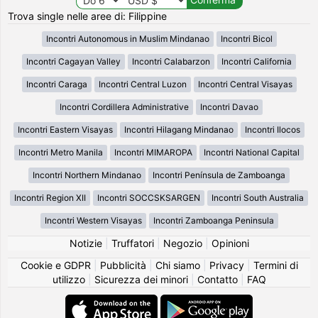
Trova single nelle aree di: Filippine
Incontri Autonomous in Muslim Mindanao
Incontri Bicol
Incontri Cagayan Valley
Incontri Calabarzon
Incontri California
Incontri Caraga
Incontri Central Luzon
Incontri Central Visayas
Incontri Cordillera Administrative
Incontri Davao
Incontri Eastern Visayas
Incontri Hilagang Mindanao
Incontri Ilocos
Incontri Metro Manila
Incontri MIMAROPA
Incontri National Capital
Incontri Northern Mindanao
Incontri Península de Zamboanga
Incontri Region XII
Incontri SOCCSKSARGEN
Incontri South Australia
Incontri Western Visayas
Incontri Zamboanga Peninsula
Notizie
|
Truffatori
|
Negozio
|
Opinioni
Cookie e GDPR
|
Pubblicità
|
Chi siamo
|
Privacy
|
Termini di
utilizzo
|
Sicurezza dei minori
|
Contatto
|
FAQ