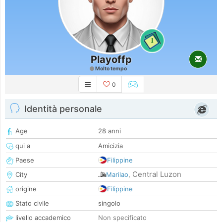
1
Playoffp
Molto tempo
0
Identità personale
Age
28 anni
qui a
Amicizia
Paese
Filippine
Central Luzon
City
Marilao
,
origine
Filippine
Stato civile
singolo
livello accademico
Non specificato