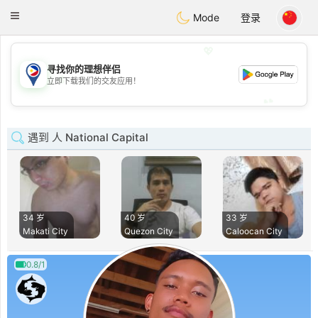
Philippines
Chat
Toggle
Mode
登录
navigation
💖
寻找你的理想伴侣
💖
立即下载我们的交友应用！
💕
💕
遇到 人 National Capital
34 岁
40 岁
33 岁
Makati City
Quezon City
Caloocan City
0.8/1