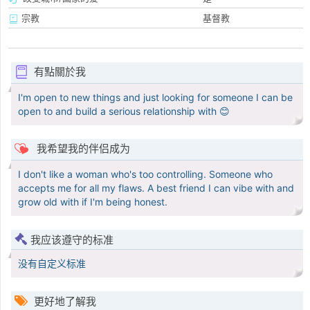
宗教
基督教
有點關於我
I'm open to new things and just looking for someone I can be
open to and build a serious relationship with 😊
我希望我的伴侣成为
I don't like a woman who's too controlling. Someone who
accepts me for all my flaws. A best friend I can vibe with and
grow old with if I'm being honest.
我应该遵守的标准
没有自定义标准
更好地了解我