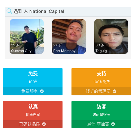
遇到 人 National Capital
29 岁
27 岁
33 岁
Quezon City
Port Moresby
Taguig
免费
支持
%
100
100%免费
免费服务
倾听的管理员
认真
访客
优质档案
访问量很高
已确认品质
最佳 菲律賓