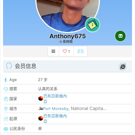
1
Anthony675
長時間
1
会员信息
Age
27 岁
搜索
认真的关系
巴布亞新幾內
国家
亞
National Capita...
城市
Port Moresby
,
巴布亞新幾內
起源
亞
公民身份
单