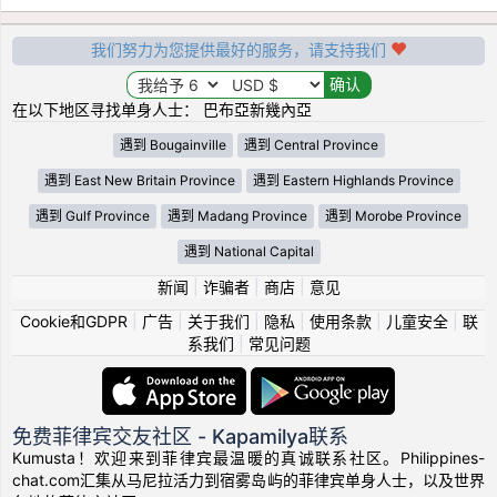
我们努力为您提供最好的服务，请支持我们
在以下地区寻找单身人士： 巴布亞新幾內亞
遇到 Bougainville
遇到 Central Province
遇到 East New Britain Province
遇到 Eastern Highlands Province
遇到 Gulf Province
遇到 Madang Province
遇到 Morobe Province
遇到 National Capital
新闻
|
诈骗者
|
商店
|
意见
Cookie和GDPR
|
广告
|
关于我们
|
隐私
|
使用条款
|
儿童安全
|
联
系我们
|
常见问题
免费菲律宾交友社区 - Kapamilya联系
Kumusta！欢迎来到菲律宾最温暖的真诚联系社区。Philippines-
chat.com汇集从马尼拉活力到宿雾岛屿的菲律宾单身人士，以及世界