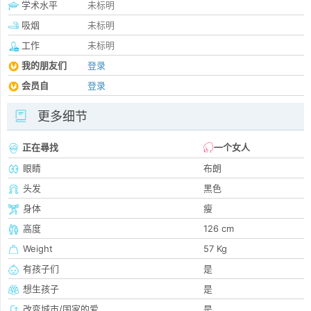
学术水平
未标明
吸烟
未标明
工作
未标明
我的朋友们
登录
会员自
登录
更多细节
正在尋找
一个女人
眼睛
布朗
头发
黑色
身体
瘦
高度
126 cm
Weight
57 Kg
有孩子们
是
想生孩子
是
改变城市/国家的爱
是