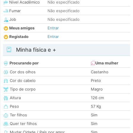
Nível Acadêmico
Não especificado
Fumar
Não especificado
Job
Não especificado
Meus amigos
Entrar
Registado
Entrar
Minha física e +
Procurando por
Uma mulher
Cor dos olhos
Castanho
Cor do cabelo
Preto
Tipo de corpo
Magro
Altura
126 cm
Peso
57 Kg
Ter filhos
Sim
Quer ter filhos
Sim
Mudar Cidade / País por amor
Sim