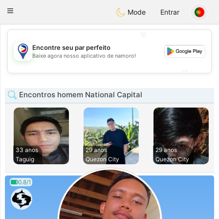
Philippines
Chat
Toggle
Mode
Entrar
navigation
💖
Encontre seu par perfeito
💖
Baixe agora nosso aplicativo de namoro!
💕
💕
Encontros homem National Capital
33 anos
29 anos
29 anos
Taguig
Quezon City
Quezon City
0.8/1