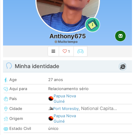
1
Anthony675
Muito tempo
1
Minha identidade
Age
27 anos
Aqui para
Relacionamento sério
Papua Nova
País
Guiné
National Capita...
Cidade
Port Moresby
,
Papua Nova
Origem
Guiné
Estado Civil
único