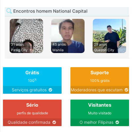
Encontros homem National Capital
31 anos
45 anos
29 anos
Pasig City
Manila
Quezon City
Grátis
Suporte
%
100
100% grátis
Serviços gratuitos
Moderadores que escutam
Sério
Visitantes
perfis de qualidade
Muito visitado
Qualidade confirmada
O melhor Filipinas