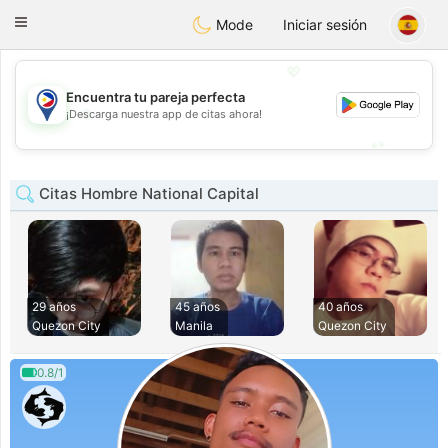
Philippines
Chat
Toggle
Mode
Iniciar sesión
navigation
💖
Encuentra tu pareja perfecta
💖
¡Descarga nuestra app de citas ahora!
💕
💕
Citas Hombre National Capital
29 años
45 años
40 años
Quezon City
Manila
Quezon City
0.8/1