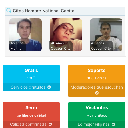
Citas Hombre National Capital
45 años
40 años
40 años
Manila
Quezon City
Quezon City
Gratis
Soporte
%
100
100% gratis
Servicios gratuitos
Moderadores que escuchan
Serio
Visitantes
perfiles de calidad
Muy visitado
Calidad confirmada
Lo mejor Filipinas