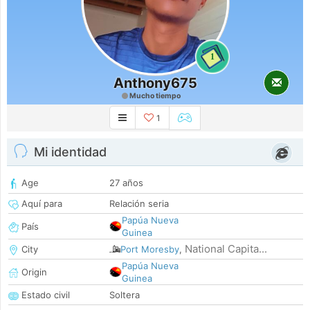
1
Anthony675
Mucho tiempo
1
Mi identidad
Age
27 años
Aquí para
Relación seria
Papúa Nueva
País
Guinea
National Capita...
City
Port Moresby
,
Papúa Nueva
Origin
Guinea
Estado civil
Soltera