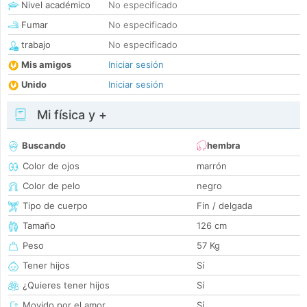
Nivel académico
No especificado
Fumar
No especificado
trabajo
No especificado
Mis amigos
Iniciar sesión
Unido
Iniciar sesión
Mi física y +
Buscando
hembra
Color de ojos
marrón
Color de pelo
negro
Tipo de cuerpo
Fin / delgada
Tamaño
126 cm
Peso
57 Kg
Tener hijos
Sí
¿Quieres tener hijos
Sí
Movido por el amor
Sí