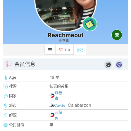
1
Reachmeout
本週
110
会员信息
Age
46 岁
搜索
认真的关系
菲律
国家
賓
Calabarzon
城市
Cavite
,
菲律
起源
賓
公民身份
单