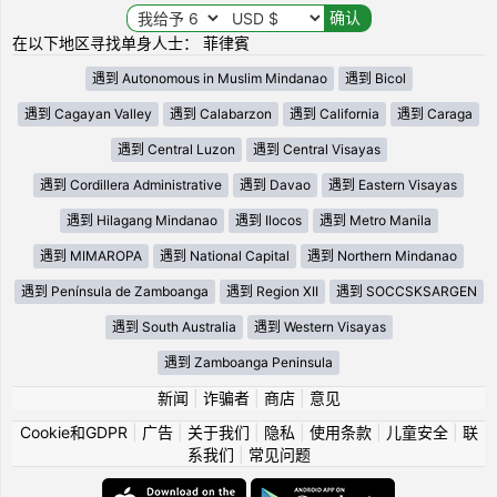
在以下地区寻找单身人士： 菲律賓
遇到 Autonomous in Muslim Mindanao
遇到 Bicol
遇到 Cagayan Valley
遇到 Calabarzon
遇到 California
遇到 Caraga
遇到 Central Luzon
遇到 Central Visayas
遇到 Cordillera Administrative
遇到 Davao
遇到 Eastern Visayas
遇到 Hilagang Mindanao
遇到 Ilocos
遇到 Metro Manila
遇到 MIMAROPA
遇到 National Capital
遇到 Northern Mindanao
遇到 Península de Zamboanga
遇到 Region XII
遇到 SOCCSKSARGEN
遇到 South Australia
遇到 Western Visayas
遇到 Zamboanga Peninsula
新闻
|
诈骗者
|
商店
|
意见
Cookie和GDPR
|
广告
|
关于我们
|
隐私
|
使用条款
|
儿童安全
|
联
系我们
|
常见问题