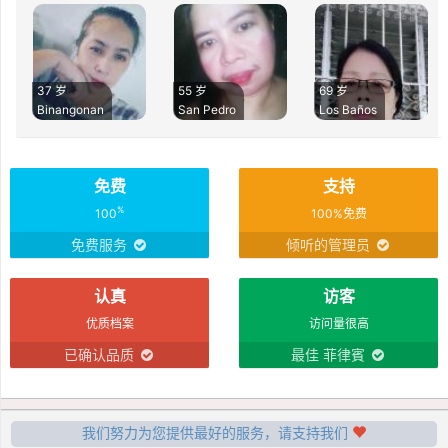
37 岁
55 岁
69 岁
Binangonan
San Pedro
Los Baños
免费
支持
%
100
100%免费
免费服务
倾听的管理员
认真
访客
优质档案
访问量很高
已确认品质
最佳 菲律賓
我们努力为您提供最好的服务，请支持我们