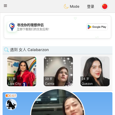
Philippines
Chat
Toggle
Mode
登录
navigation
💖
寻找你的理想伴侣
💖
立即下载我们的交友应用！
💕
💕
遇到 女人 Calabarzon
31 岁
39 岁
24 岁
Lipa City
Cainta
Quezon
0.6/1