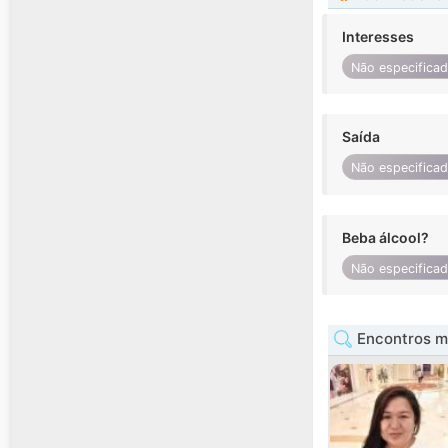
Interesses
Não especifica
Saída
Não especifica
Beba álcool?
Não especifica
Encontros m