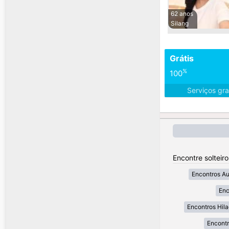
62 anos
Silang
Grátis
%
100
Serviços gra
Encontre solteiro
Encontros A
Enc
Encontros Hil
Encont