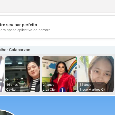
re seu par perfeito
💖
gora nosso aplicativo de namoro!
💕
lher Calabarzon
46 anos
31 anos
35 anos
Cavite
Lipa City
Trece Martires Cit