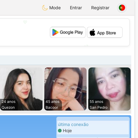
Mode
Entrar
Registrar
💖
💕
24 anos
45 anos
55 anos
Quezon
Bacoor
San Pedro
última conexão
Hoje