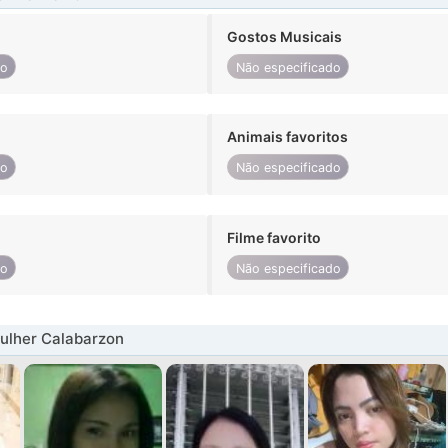
Gostos Musicais
do
Não especificado
Animais favoritos
do
Não especificado
Filme favorito
do
Não especificado
ulher Calabarzon