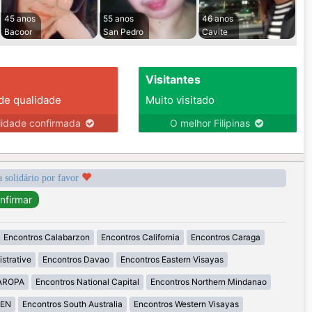
45 anos
55 anos
46 anos
Bacoor
San Pedro
Cavite
Visitantes
 de qualidade
Muito visitado
lidade confirmada
O melhor Filipinas
a solidário por favor
Encontros Calabarzon
Encontros California
Encontros Caraga
strative
Encontros Davao
Encontros Eastern Visayas
MAROPA
Encontros National Capital
Encontros Northern Mindanao
GEN
Encontros South Australia
Encontros Western Visayas