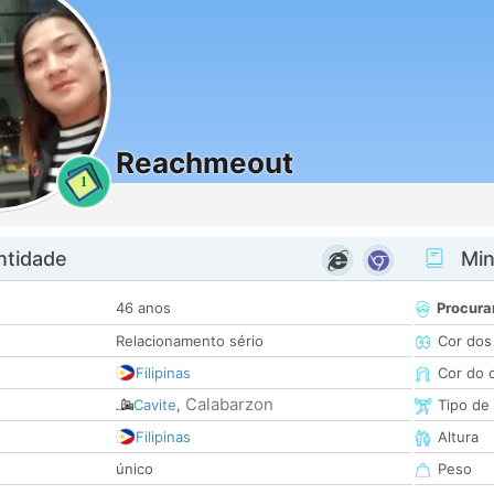
Reachmeout
1
ntidade
Minh
46 anos
Procura
Relacionamento sério
Cor dos
Filipinas
Cor do 
Calabarzon
Cavite
,
Tipo de
Filipinas
Altura
único
Peso