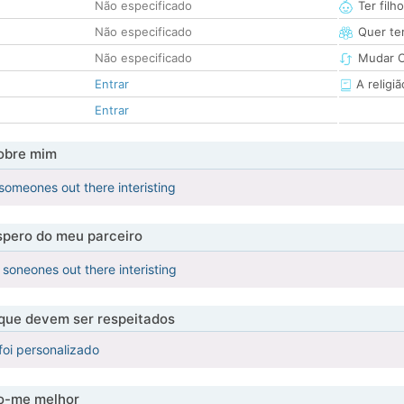
Não especificado
Ter filh
Não especificado
Quer ter
Não especificado
Mudar C
Entrar
A religiã
Entrar
obre mim
 someones out there interisting
pero do meu parceiro
 soneones out there interisting
 que devem ser respeitados
foi personalizado
-me melhor