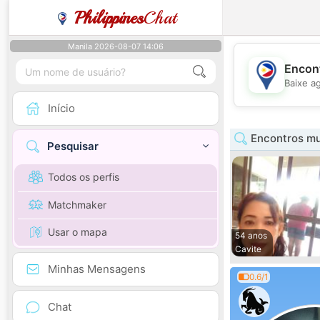
Philippines
Chat
Manila 2026-08-07 14:06
Encont
Baixe a
Início
Encontros mu
Pesquisar
Todos os perfis
Matchmaker
Usar o mapa
54 anos
Cavite
Minhas Mensagens
0.6/1
Chat