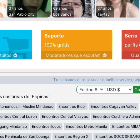
37 anos
69 anos
37 anos
San Pablo City
Los Baños
Taytay
Suporte
Sério
100% grátis
perfis
tuitos
Moderadores que escutam
Qua
Trabalhamos duro para dar o melhor serviço, sej
s nas áreas de: Filipinas
utonomous in Muslim Mindanao
Encontros Bicol
Encontros Cagayan Valley
ontros Central Luzon
Encontros Central Visayas
Encontros Cordillera Admini
agang Mindanao
Encontros Ilocos
Encontros Metro Manila
Encontros MI
ros Península de Zamboanga
Encontros Region XII
Encontros SOCCSKSAR