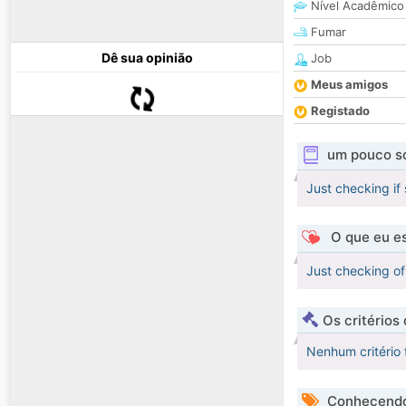
Nível Acadêmico
Fumar
Dê sua opinião
Job
Meus amigos
Registado
um pouco s
Just checking if
O que eu es
Just checking of
Os critérios
Nenhum critério 
Conhecendo