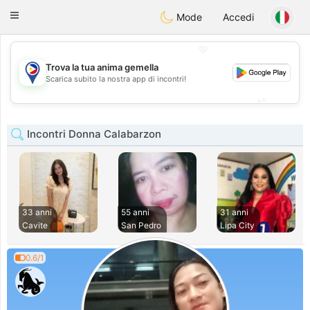
Philippines
Chat
Toggle
Mode
Accedi
navigation
💖
Trova la tua anima gemella
💖
Scarica subito la nostra app di incontri!
💕
💕
Incontri Donna Calabarzon
33 anni
55 anni
31 anni
Cavite
San Pedro
Lipa City
0.6/1