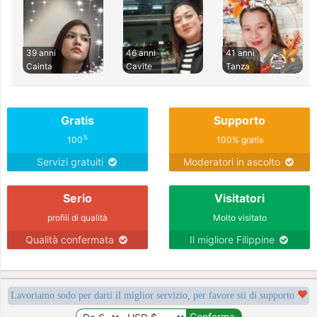
39 anni
46 anni
41 anni
Cainta
Cavite
Tanza
Gratis
Supporto
%
100
100% gratis
Servizi gratuiti
Moderatori in ascolto
Serio
Visitatori
profili di qualità
Molto visitato
Qualità confermata
Il migliore Filippine
Lavoriamo sodo per darti il miglior servizio, per favore sii di supporto