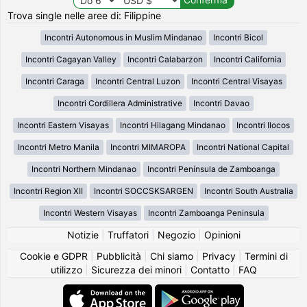
Trova single nelle aree di: Filippine
Incontri Autonomous in Muslim Mindanao
Incontri Bicol
Incontri Cagayan Valley
Incontri Calabarzon
Incontri California
Incontri Caraga
Incontri Central Luzon
Incontri Central Visayas
Incontri Cordillera Administrative
Incontri Davao
Incontri Eastern Visayas
Incontri Hilagang Mindanao
Incontri Ilocos
Incontri Metro Manila
Incontri MIMAROPA
Incontri National Capital
Incontri Northern Mindanao
Incontri Península de Zamboanga
Incontri Region XII
Incontri SOCCSKSARGEN
Incontri South Australia
Incontri Western Visayas
Incontri Zamboanga Peninsula
Notizie
|
Truffatori
|
Negozio
|
Opinioni
Cookie e GDPR
|
Pubblicità
|
Chi siamo
|
Privacy
|
Termini di
utilizzo
|
Sicurezza dei minori
|
Contatto
|
FAQ