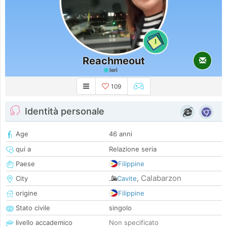
1
Reachmeout
Ieri
109
Identità personale
Age
46 anni
qui a
Relazione seria
Paese
Filippine
Calabarzon
City
Cavite
,
origine
Filippine
Stato civile
singolo
livello accademico
Non specificato