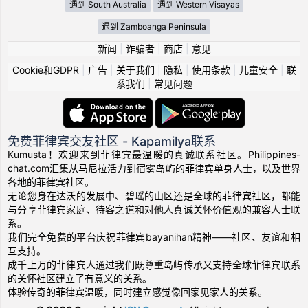
遇到 South Australia
遇到 Western Visayas
遇到 Zamboanga Peninsula
新闻
|
诈骗者
|
商店
|
意见
Cookie和GDPR
|
广告
|
关于我们
|
隐私
|
使用条款
|
儿童安全
|
联
系我们
|
常见问题
免费菲律宾交友社区 - Kapamilya联系
Kumusta！欢迎来到菲律宾最温暖的真诚联系社区。Philippines-
chat.com汇集从马尼拉活力到宿雾岛屿的菲律宾单身人士，以及世界
各地的菲律宾社区。
无论您身在达沃的发展中、碧瑶的山区还是全球的菲律宾社区，都能
与分享菲律宾家庭、待客之道和对他人真诚关怀价值观的兼容人士联
系。
我们完全免费的平台庆祝菲律宾bayanihan精神——社区、友谊和相
互支持。
成千上万的菲律宾人通过我们既尊重岛屿传承又支持全球菲律宾联系
的关怀社区建立了有意义的关系。
体验传奇的菲律宾温暖，同时建立感觉像回家见家人的关系。