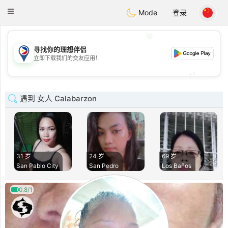
Philippines
Chat
Toggle
Mode
登录
navigation
💖
寻找你的理想伴侣
💖
立即下载我们的交友应用！
💕
💕
遇到 女人 Calabarzon
31 岁
24 岁
69 岁
San Pablo City
San Pedro
Los Baños
0.8/1