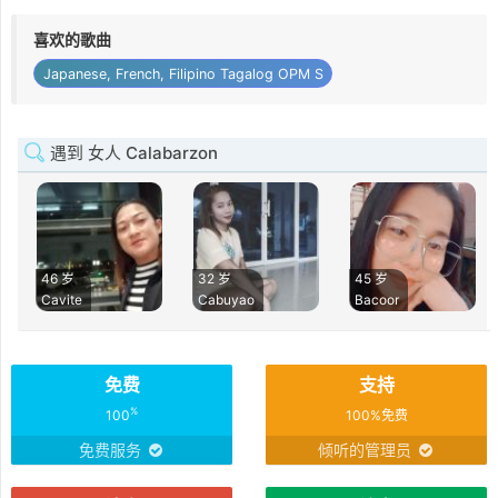
喜欢的歌曲
Japanese, French, Filipino Tagalog OPM S
遇到 女人 Calabarzon
46 岁
32 岁
45 岁
Cavite
Cabuyao
Bacoor
免费
支持
%
100
100%免费
免费服务
倾听的管理员