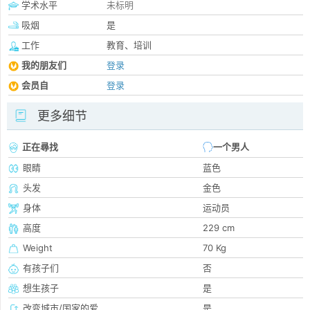
学术水平
未标明
吸烟
是
工作
教育、培训
我的朋友们
登录
会员自
登录
更多细节
正在尋找
一个男人
眼睛
蓝色
头发
金色
身体
运动员
高度
229 cm
Weight
70 Kg
有孩子们
否
想生孩子
是
改变城市/国家的爱
是