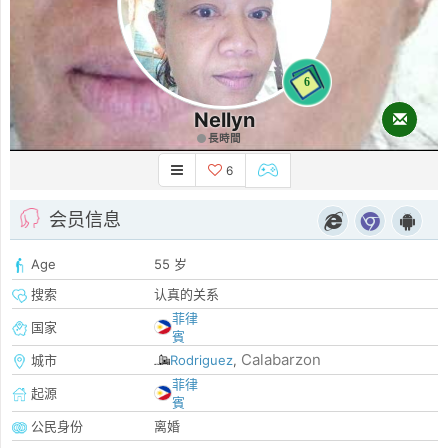
6
Nellyn
長時間
6
会员信息
Age
55 岁
搜索
认真的关系
菲律
国家
賓
Calabarzon
城市
Rodriguez
,
菲律
起源
賓
公民身份
离婚