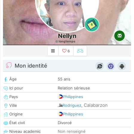
6
Nellyn
longtemps
6
Mon identité
Âge
55 ans
Ici pour
Relation sérieuse
Pays
Philippines
Calabarzon
Ville
Rodriguez
,
Origine
Philippines
État civil
Divorcé
Niveau academic
Non renseigné