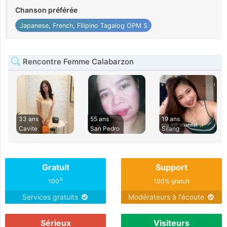
Chanson préférée
Japanese, French, Filipino Tagalog OPM S
Rencontre Femme Calabarzon
33 ans
55 ans
19 ans
Cavite
San Pedro
Silang
Gratuit
Support
%
100
100% gratuit
Services gratuits
Modérateurs à l'écoute
Sérieux
Visiteurs