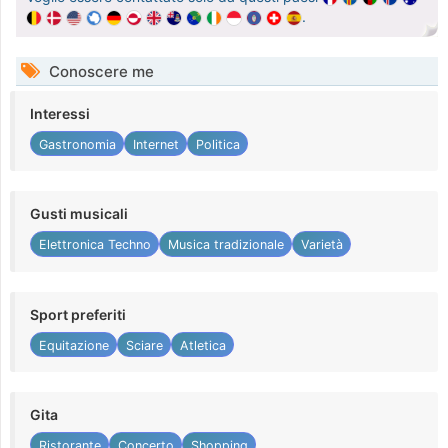
.
Conoscere me
Interessi
Gastronomia
Internet
Politica
Gusti musicali
Elettronica Techno
Musica tradizionale
Varietà
Sport preferiti
Equitazione
Sciare
Atletica
Gita
Ristorante
Concerto
Shopping