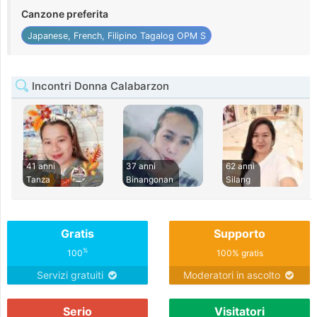
Canzone preferita
Japanese, French, Filipino Tagalog OPM S
Incontri Donna Calabarzon
41 anni
37 anni
62 anni
Tanza
Binangonan
Silang
Gratis
Supporto
%
100
100% gratis
Servizi gratuiti
Moderatori in ascolto
Serio
Visitatori