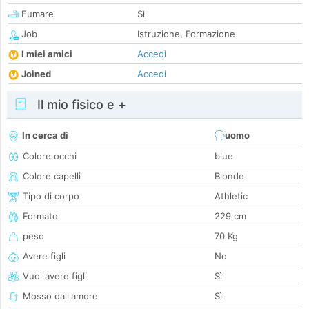
Fumare
Sì
Job
Istruzione, Formazione
I miei amici
Accedi
Joined
Accedi
Il mio fisico e +
In cerca di
uomo
Colore occhi
blue
Colore capelli
Blonde
Tipo di corpo
Athletic
Formato
229 cm
peso
70 Kg
Avere figli
No
Vuoi avere figli
Sì
Mosso dall'amore
Sì