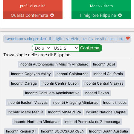
profili di qualità
Molto visitato
Qualità confermata
Il migliore Filippine
Lavoriamo sodo per darti il miglior servizio, per favore sii di supporto
Trova single nelle aree di: Filippine
Incontri Autonomous in Muslim Mindanao
Incontri Bicol
Incontri Cagayan Valley
Incontri Calabarzon
Incontri California
Incontri Caraga
Incontri Central Luzon
Incontri Central Visayas
Incontri Cordillera Administrative
Incontri Davao
Incontri Eastern Visayas
Incontri Hilagang Mindanao
Incontri Ilocos
Incontri Metro Manila
Incontri MIMAROPA
Incontri National Capital
Incontri Northern Mindanao
Incontri Península de Zamboanga
Incontri Region XII
Incontri SOCCSKSARGEN
Incontri South Australia