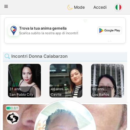
Philippines
Chat
Toggle
Mode
Accedi
navigation
💖
Trova la tua anima gemella
💖
Scarica subito la nostra app di incontri!
💕
💕
Incontri Donna Calabarzon
31 anni
46 anni
69 anni
San Pablo City
Cavite
Los Baños
0.8/1