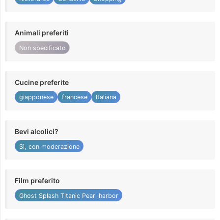
Animali preferiti
Non specificato
Cucine preferite
giapponese
francese
Italiana
Bevi alcolici?
Sì, con moderazione
Film preferito
Ghost Splash Titanic Pearl harbor