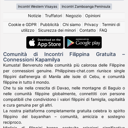
Incontri Western Visayas
Incontri Zamboanga Peninsula
Notizie
|
Truffatori
|
Negozio
|
Opinioni
Cookie e GDPR
|
Pubblicità
|
Chi siamo
|
Privacy
|
Termini di
utilizzo
|
Sicurezza dei minori
|
Contatto
|
FAQ
Comunità di Incontri Filippina Gratuita –
Connessioni Kapamilya
Kumusta! Benvenuto nella comunità più calorosa delle Filippine
per connessioni genuine. Philippines-chat.com riunisce single
filippini dall'energia di Manila alle isole di Cebu, e comunità
filippine in tutto il mondo.
Che tu sia nella crescita di Davao, nelle montagne di Baguio o
nelle comunità filippine globalmente, connettiti con persone
compatibili che condividono i valori filippini di famiglia, ospitalità
e cura genuina per gli altri.
La nostra piattaforma completamente gratuita celebra lo spirito
filippino del bayanihan – comunità, amicizia e sostegno
reciproco.
Migliaia di filippini hanno costruito relazioni significative