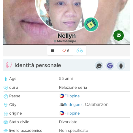
6
Nellyn
Molto tempo
6
Identità personale
Age
55 anni
qui a
Relazione seria
Paese
Filippine
Calabarzon
City
Rodriguez
,
origine
Filippine
Stato civile
Divorziato
livello accademico
Non specificato