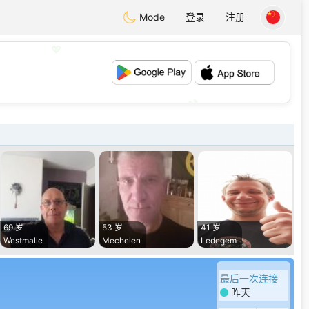
Mode
登录
注册
💖
💕
69 岁
53 岁
41 岁
Westmalle
Mechelen
Ledegem
最后一次连接
昨天