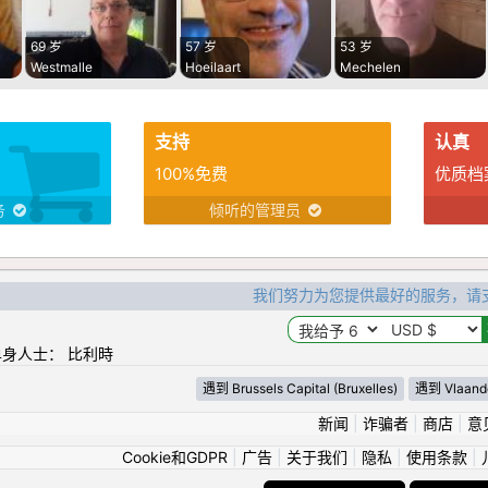
69 岁
57 岁
53 岁
Westmalle
Hoeilaart
Mechelen
支持
认真
100%免费
优质档
务
倾听的管理员
我们努力为您提供最好的服务，请
身人士： 比利時
遇到 Brussels Capital (Bruxelles)
遇到 Vlaand
新闻
|
诈骗者
|
商店
|
意
Cookie和GDPR
|
广告
|
关于我们
|
隐私
|
使用条款
|