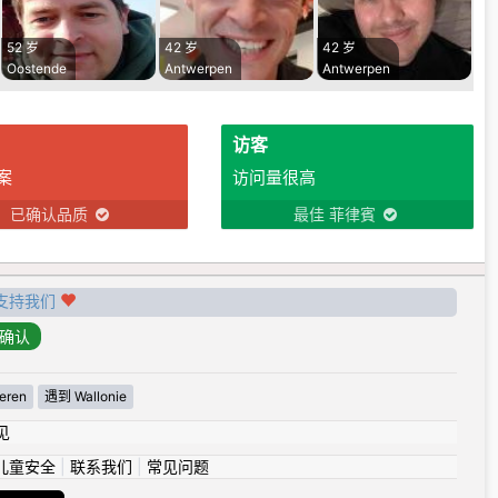
52 岁
42 岁
42 岁
Oostende
Antwerpen
Antwerpen
访客
案
访问量很高
已确认品质
最佳 菲律賓
支持我们
eren
遇到 Wallonie
见
儿童安全
|
联系我们
|
常见问题