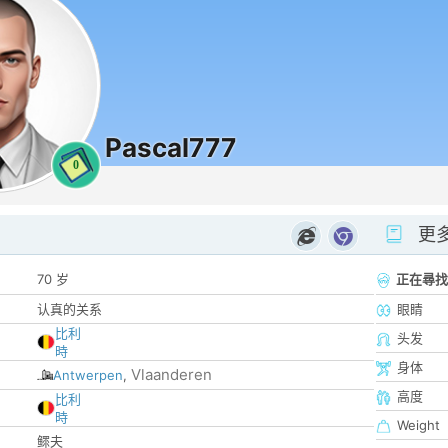
Pascal777
0
更
70 岁
正在尋找
认真的关系
眼睛
比利
头发
時
身体
Vlaanderen
Antwerpen
,
高度
比利
時
Weight
鳏夫