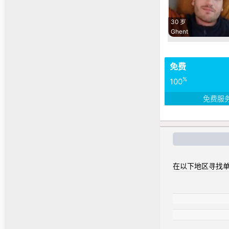
30 岁
Ghent
免费
%
100
免费服
在以下地区寻找单