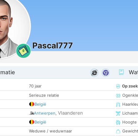
Pascal777
0
rmatie
Wat
70 jaar
Op zoek
Serieuze relatie
Ogenkle
België
Haarkle
Vlaanderen
Antwerpen
,
Lichaam
België
Hoogte
Weduwe / weduwnaar
Gewich