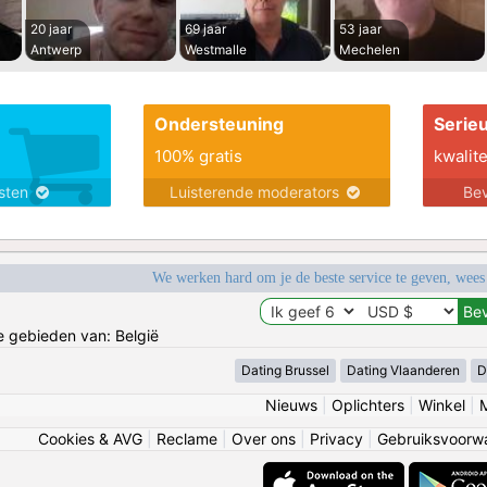
20 jaar
69 jaar
53 jaar
Antwerp
Westmalle
Mechelen
Ondersteuning
Serie
100% gratis
kwalite
nsten
Luisterende moderators
Bev
We werken hard om je de beste service te geven, wees
de gebieden van: België
Dating Brussel
Dating Vlaanderen
D
Nieuws
|
Oplichters
|
Winkel
|
Cookies & AVG
|
Reclame
|
Over ons
|
Privacy
|
Gebruiksvoorw