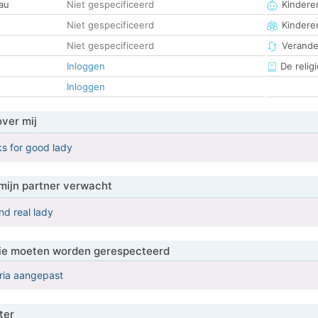
au
Niet gespecificeerd
Kinderen
Niet gespecificeerd
Kindere
Niet gespecificeerd
Verander
Inloggen
De religi
Inloggen
over mij
s for good lady
mijn partner verwacht
nd real lady
 die moeten worden gerespecteerd
eria aangepast
ter