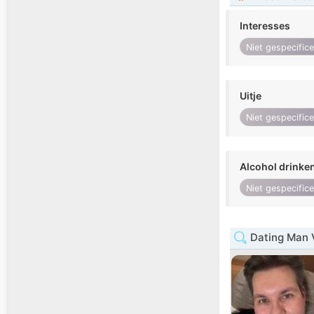
Interesses
Niet gespecific
Uitje
Niet gespecific
Alcohol drinke
Niet gespecific
Dating Man 