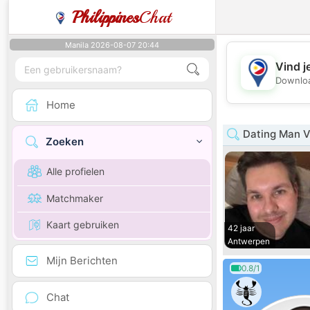
Philippines
Chat
Manila 2026-08-07 20:44
Vind j
Downloa
Home
Dating Man V
Zoeken
Alle profielen
Matchmaker
Kaart gebruiken
42 jaar
Antwerpen
Mijn Berichten
0.8/1
Chat