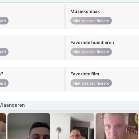
Muzieksmaak
eerd
Niet gespecificeerd
Favoriete huisdieren
eerd
Niet gespecificeerd
n?
Favoriete film
eerd
Niet gespecificeerd
Vlaanderen