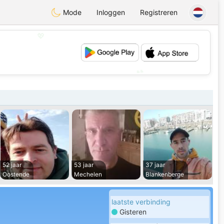
Mode
Inloggen
Registreren
💖
💕
52 jaar
53 jaar
37 jaar
Oostende
Mechelen
Blankenberge
laatste verbinding
Gisteren