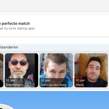
e perfecte match
💖
d nu onze dating-app!
💕
laanderen
53 jaar
35 jaar
30 jaar
Grembergen
Heist-op-den-Berg
Ghent