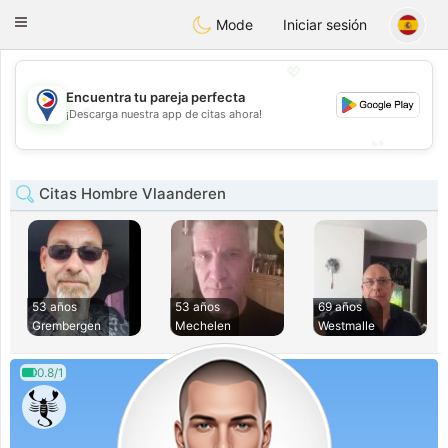
Philippines
Chat
Toggle
Mode
Iniciar sesión
navigation
💖
Encuentra tu pareja perfecta
💖
¡Descarga nuestra app de citas ahora!
💕
💕
Citas Hombre Vlaanderen
53 años
53 años
69 años
Grembergen
Mechelen
Westmalle
0.8/1