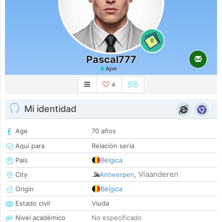
0
Pascal777
Ayer
4
Mi identidad
Age
70 años
Aquí para
Relación seria
País
Bélgica
Vlaanderen
City
Antwerpen
,
Origin
Bélgica
Estado civil
Viuda
Nivel académico
No especificado