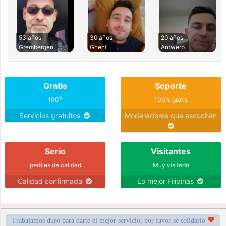
53 años
30 años
20 años
Grembergen
Ghent
Antwerp
Gratis
Soporte
%
100
100% gratis
Servicios gratuitos
Moderadores que escuchan
Serio
Visitantes
perfiles de calidad
Muy visitado
Calidad confirmada
Lo mejor Filipinas
Trabajamos duro para darte el mejor servicio, por favor sé solidario