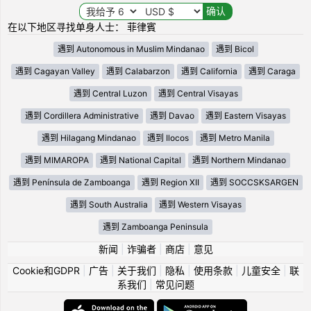
在以下地区寻找单身人士： 菲律賓
遇到 Autonomous in Muslim Mindanao
遇到 Bicol
遇到 Cagayan Valley
遇到 Calabarzon
遇到 California
遇到 Caraga
遇到 Central Luzon
遇到 Central Visayas
遇到 Cordillera Administrative
遇到 Davao
遇到 Eastern Visayas
遇到 Hilagang Mindanao
遇到 Ilocos
遇到 Metro Manila
遇到 MIMAROPA
遇到 National Capital
遇到 Northern Mindanao
遇到 Península de Zamboanga
遇到 Region XII
遇到 SOCCSKSARGEN
遇到 South Australia
遇到 Western Visayas
遇到 Zamboanga Peninsula
新闻
|
诈骗者
|
商店
|
意见
Cookie和GDPR
|
广告
|
关于我们
|
隐私
|
使用条款
|
儿童安全
|
联
系我们
|
常见问题