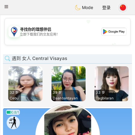
Philippines
Chat
Toggle
Mode
登录
navigation
💖
寻找你的理想伴侣
💖
立即下载我们的交友应用！
💕
💕
遇到 女人 Central Visayas
32 岁
39 岁
33 岁
Cebu
Daanbantayan
Tagbilaran
0.8/1