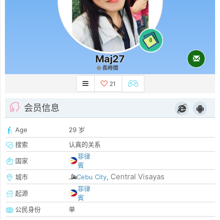
0
Maj27
長時間
21
会员信息
Age
29 岁
搜索
认真的关系
菲律
国家
賓
Central Visayas
城市
Cebu City
,
菲律
起源
賓
公民身份
单