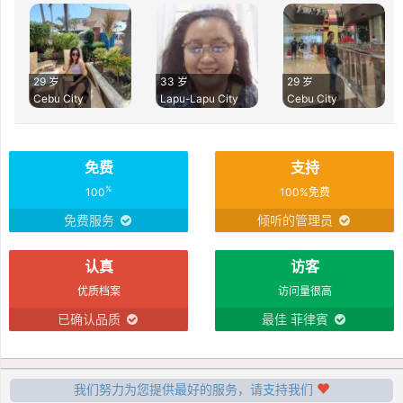
29 岁
33 岁
29 岁
Cebu City
Lapu-Lapu City
Cebu City
免费
支持
%
100
100%免费
免费服务
倾听的管理员
认真
访客
优质档案
访问量很高
已确认品质
最佳 菲律賓
我们努力为您提供最好的服务，请支持我们