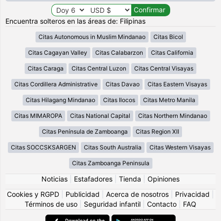
Encuentra solteros en las áreas de: Filipinas
Citas Autonomous in Muslim Mindanao
Citas Bicol
Citas Cagayan Valley
Citas Calabarzon
Citas California
Citas Caraga
Citas Central Luzon
Citas Central Visayas
Citas Cordillera Administrative
Citas Davao
Citas Eastern Visayas
Citas Hilagang Mindanao
Citas Ilocos
Citas Metro Manila
Citas MIMAROPA
Citas National Capital
Citas Northern Mindanao
Citas Península de Zamboanga
Citas Region XII
Citas SOCCSKSARGEN
Citas South Australia
Citas Western Visayas
Citas Zamboanga Peninsula
Noticias
|
Estafadores
|
Tienda
|
Opiniones
Cookies y RGPD
|
Publicidad
|
Acerca de nosotros
|
Privacidad
|
Términos de uso
|
Seguridad infantil
|
Contacto
|
FAQ