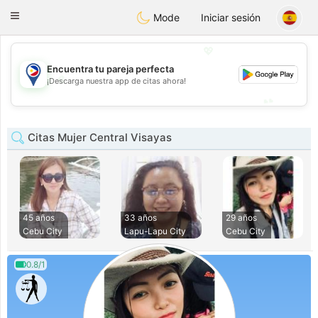
Philippines
Chat
Toggle
Mode
Iniciar sesión
navigation
💖
Encuentra tu pareja perfecta
💖
¡Descarga nuestra app de citas ahora!
💕
💕
Citas Mujer Central Visayas
45 años
33 años
29 años
Cebu City
Lapu-Lapu City
Cebu City
0.8/1