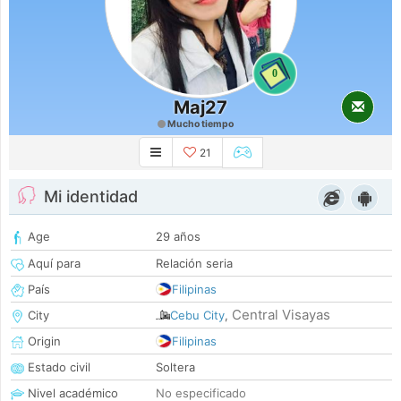
0
Maj27
Mucho tiempo
21
Mi identidad
Age
29 años
Aquí para
Relación seria
País
Filipinas
Central Visayas
City
Cebu City
,
Origin
Filipinas
Estado civil
Soltera
Nivel académico
No especificado