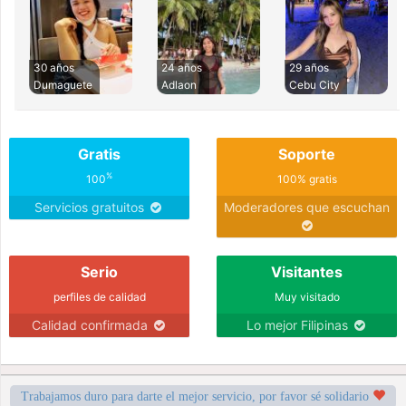
30 años
24 años
29 años
Dumaguete
Adlaon
Cebu City
Gratis
Soporte
%
100
100% gratis
Servicios gratuitos
Moderadores que escuchan
Serio
Visitantes
perfiles de calidad
Muy visitado
Calidad confirmada
Lo mejor Filipinas
Trabajamos duro para darte el mejor servicio, por favor sé solidario