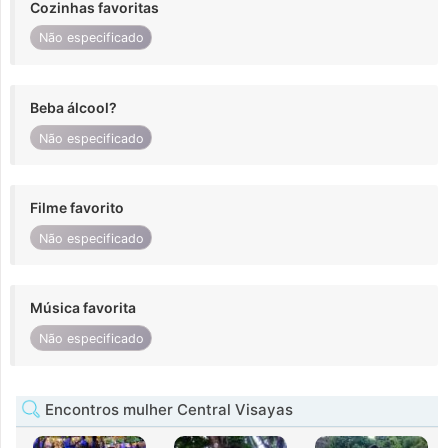
Cozinhas favoritas
Não especificado
Beba álcool?
Não especificado
Filme favorito
Não especificado
Música favorita
Não especificado
Encontros mulher Central Visayas