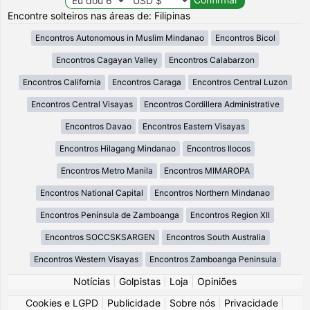
Encontre solteiros nas áreas de: Filipinas
Encontros Autonomous in Muslim Mindanao
Encontros Bicol
Encontros Cagayan Valley
Encontros Calabarzon
Encontros California
Encontros Caraga
Encontros Central Luzon
Encontros Central Visayas
Encontros Cordillera Administrative
Encontros Davao
Encontros Eastern Visayas
Encontros Hilagang Mindanao
Encontros Ilocos
Encontros Metro Manila
Encontros MIMAROPA
Encontros National Capital
Encontros Northern Mindanao
Encontros Península de Zamboanga
Encontros Region XII
Encontros SOCCSKSARGEN
Encontros South Australia
Encontros Western Visayas
Encontros Zamboanga Peninsula
Notícias
|
Golpistas
|
Loja
|
Opiniões
Cookies e LGPD
|
Publicidade
|
Sobre nós
|
Privacidade
|