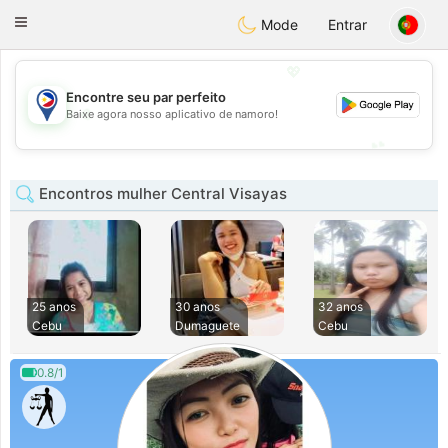
Philippines
Chat
Toggle
Mode
Entrar
navigation
💖
Encontre seu par perfeito
💖
Baixe agora nosso aplicativo de namoro!
💕
💕
Encontros mulher Central Visayas
25 anos
30 anos
32 anos
Cebu
Dumaguete
Cebu
0.8/1