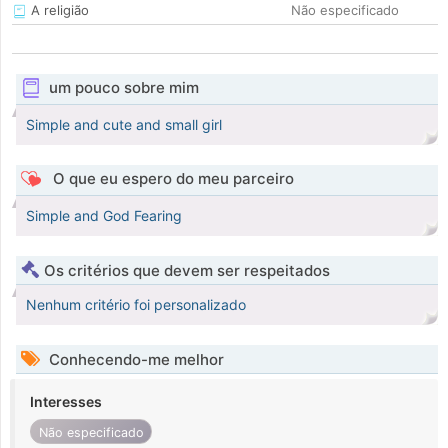
A religião
Não especificado
um pouco sobre mim
Simple and cute and small girl
O que eu espero do meu parceiro
Simple and God Fearing
Os critérios que devem ser respeitados
Nenhum critério foi personalizado
Conhecendo-me melhor
Interesses
Não especificado