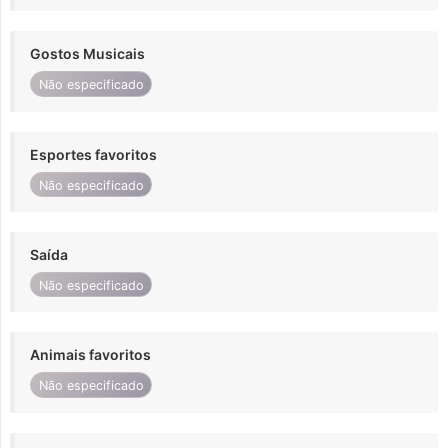
Gostos Musicais
Não especificado
Esportes favoritos
Não especificado
Saída
Não especificado
Animais favoritos
Não especificado