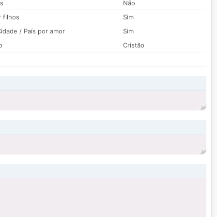
os
Não
 filhos
Sim
idade / País por amor
Sim
o
Cristão