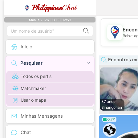
Philippines
Chat
Manila 2026-08-08 02:53
Encont
Baixe a
Início
Encontros mu
Pesquisar
Todos os perfis
Matchmaker
Usar o mapa
37 anos
Binangonan
Minhas Mensagens
0.7/1
Chat