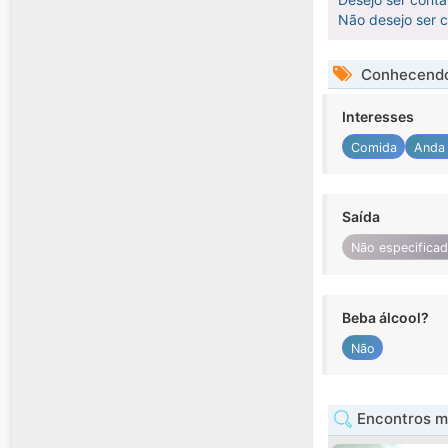
Não desejo ser co
Conhecendo
Interesses
Comida
Anda
Saída
Não especifica
Beba álcool?
Não
Encontros m