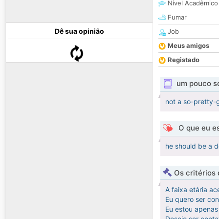
Nível Acadêmico
Fumar
Dê sua opinião
Job
Meus amigos
Registado
um pouco s
not a so-pretty-g
O que eu es
he should be a 
Os critérios
A faixa etária ac
Eu quero ser co
Eu estou apenas 
Desejo ser cont