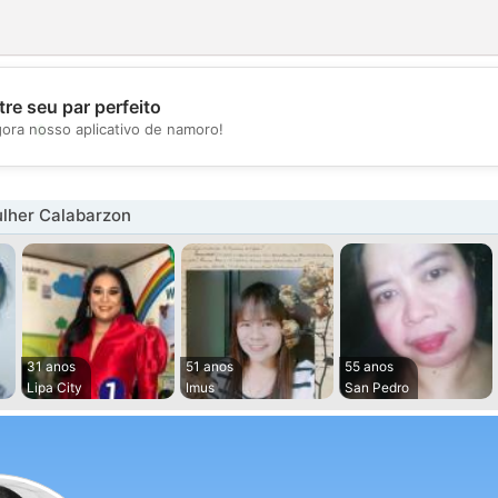
re seu par perfeito
💖
gora nosso aplicativo de namoro!
💕
lher Calabarzon
31 anos
51 anos
55 anos
Lipa City
Imus
San Pedro