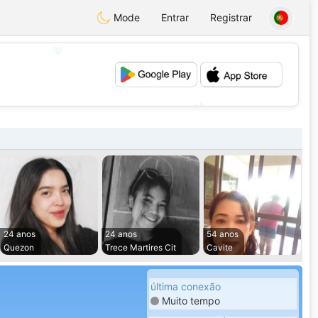
Mode
Entrar
Registrar
💖
💕
24 anos
24 anos
54 anos
Quezon
Trece Martires Cit
Cavite
última conexão
Muito tempo