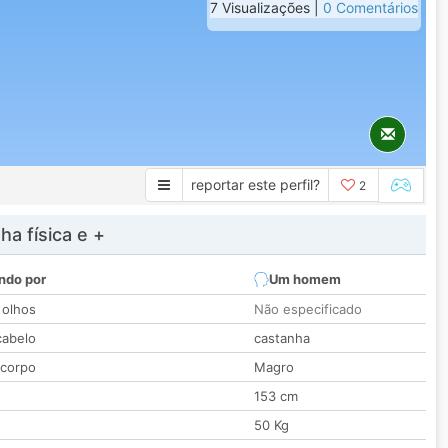
7 Visualizações |
0 Comentários
reportar este perfil?
2
a física e +
ndo por
Um homem
 olhos
Não especificado
cabelo
castanha
 corpo
Magro
153 cm
50 Kg