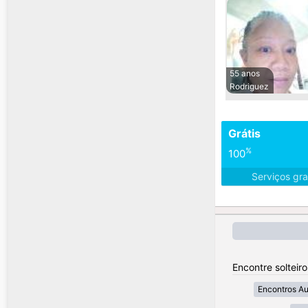
55 anos
Rodriguez
Grátis
%
100
Serviços gra
Encontre solteiro
Encontros A