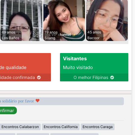
69 anos
19 anos
45 anos
Los Baños
Silang
Bacoor
Visitantes
 de qualidade
Muito visitado
lidade confirmada
O melhor Filipinas
a solidário por favor
Encontros Calabarzon
Encontros California
Encontros Caraga