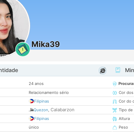
Mika39
1
ntidade
Minh
24 anos
Procura
Relacionamento sério
Cor dos
Filipinas
Cor do 
Calabarzon
Quezon
,
Tipo de
Filipinas
Altura
único
Peso