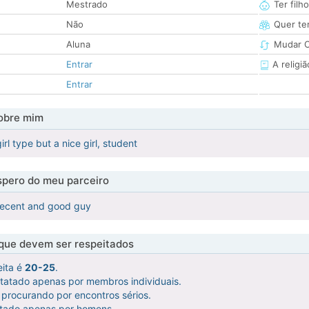
Mestrado
Ter filh
Não
Quer ter
Aluna
Mudar C
Entrar
A religiã
Entrar
obre mim
irl type but a nice girl, student
pero do meu parceiro
decent and good guy
 que devem ser respeitados
eita é
20-25
.
ntatado apenas por membros individuais.
procurando por encontros sérios.
atado apenas por homens.