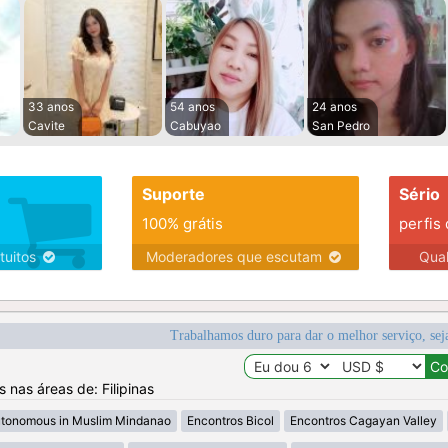
33 anos
54 anos
24 anos
Cavite
Cabuyao
San Pedro
Suporte
Sério
100% grátis
perfis
tuitos
Moderadores que escutam
Qua
Trabalhamos duro para dar o melhor serviço, sej
s nas áreas de: Filipinas
utonomous in Muslim Mindanao
Encontros Bicol
Encontros Cagayan Valley