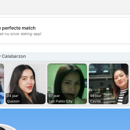
e perfecte match
💖
d nu onze dating-app!
💕
 Calabarzon
24 jaar
37 jaar
46 jaar
Quezon
San Pablo City
Cavite