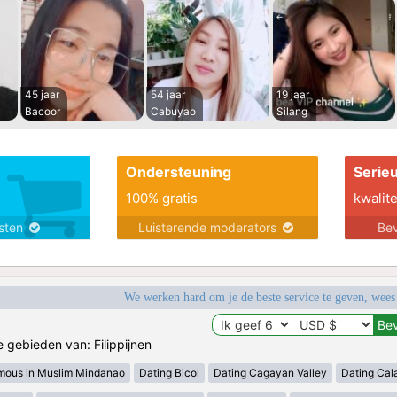
45 jaar
54 jaar
19 jaar
Bacoor
Cabuyao
Silang
Ondersteuning
Serie
100% gratis
kwalite
nsten
Luisterende moderators
Bev
We werken hard om je de beste service te geven, wees
e gebieden van: Filippijnen
mous in Muslim Mindanao
Dating Bicol
Dating Cagayan Valley
Dating Cal