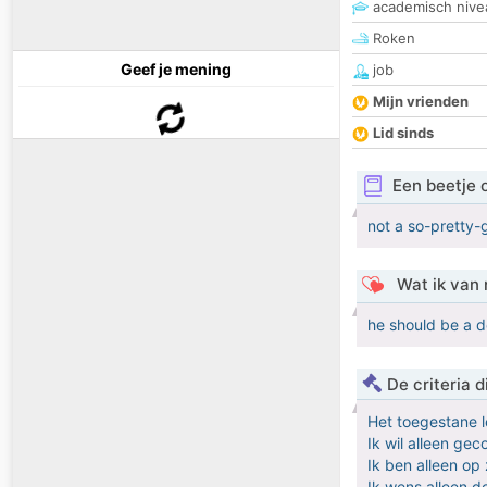
academisch nive
Roken
Geef je mening
job
Mijn vrienden
Lid sinds
Een beetje 
not a so-pretty-g
Wat ik van 
he should be a 
De criteria
Het toegestane l
Ik wil alleen ge
Ik ben alleen op
Ik wens alleen 