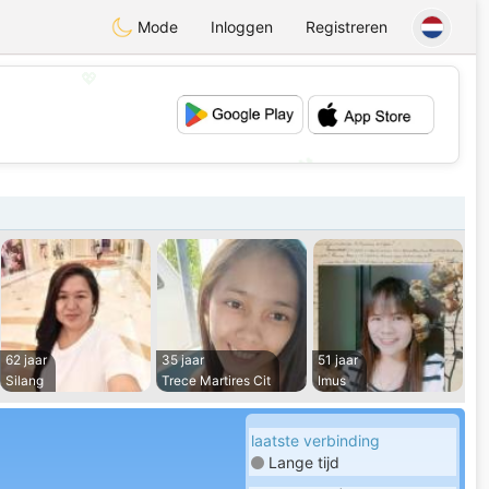
Mode
Inloggen
Registreren
💖
💕
62 jaar
35 jaar
51 jaar
Silang
Trece Martires Cit
Imus
laatste verbinding
Lange tijd