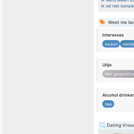
Ik wil niet bena
Weet me be
Interesses
keuken
wande
Uitje
Niet gespecific
Alcohol drinke
Nee
Dating Vrou