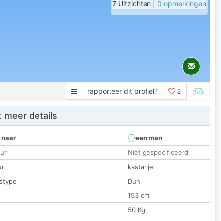
7 Uitzichten |
0 opmerkingen
rapporteer dit profiel?
2
 meer details
 naar
een man
ur
Niet gespecificeerd
ur
kastanje
stype
Dun
153 cm
t
50 Kg