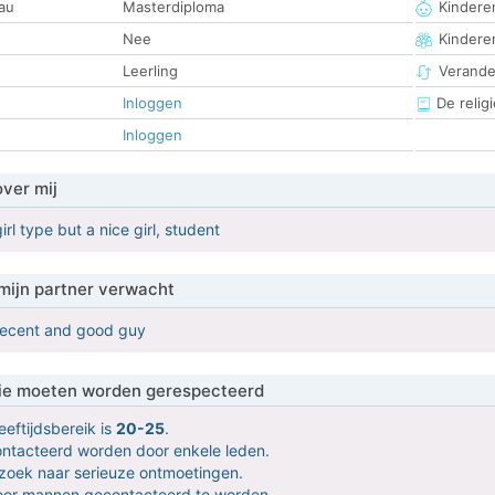
au
Masterdiploma
Kinderen
Nee
Kindere
Leerling
Verander
Inloggen
De religi
Inloggen
over mij
irl type but a nice girl, student
mijn partner verwacht
decent and good guy
 die moeten worden gerespecteerd
eeftijdsbereik is
20-25
.
contacteerd worden door enkele leden.
 zoek naar serieuze ontmoetingen.
door mannen gecontacteerd te worden.