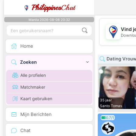
Philippines
Chat
Manila 2026-08-08 20:32
Vind j
Downloa
Home
Dating Vrouw
Zoeken
Alle profielen
Matchmaker
Kaart gebruiken
35 jaar
Santo Tomas
Mijn Berichten
0.7/1
Chat