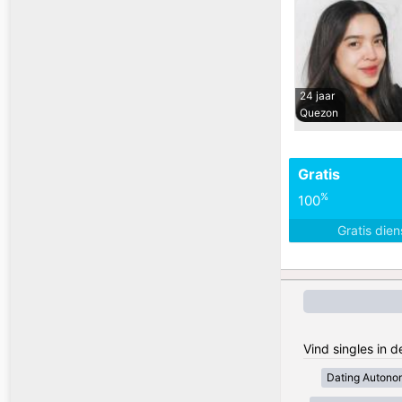
24 jaar
Quezon
Gratis
%
100
Gratis die
Vind singles in d
Dating Autono