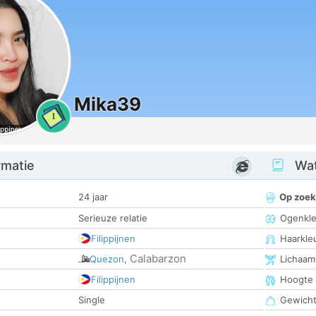
Mika39
1
rmatie
Wat
24 jaar
Op zoek
Serieuze relatie
Ogenkle
Filippijnen
Haarkle
Calabarzon
Quezon
,
Lichaam
Filippijnen
Hoogte
Single
Gewich