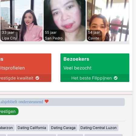
33 jaar
55 jaar
54 jaar
Lipa City
San Pedro
Cavite
us
Bezoekers
itsprofielen
Veel bezocht
estigde kwaliteit
Het beste Filippijnen
 alsjeblieft ondersteunend
abarzon
Dating California
Dating Caraga
Dating Central Luzon