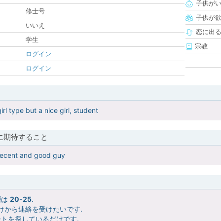
子供が
修士号
子供が
いいえ
恋に出
学生
宗教
ログイン
ログイン
irl type but a nice girl, student
に期待すること
decent and good guy
層は
20-25
.
けから連絡を受けたいです.
トを探しているだけです.