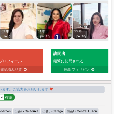
62 年
31 年
33 年
Silang
Lipa City
Lipa City
訪問者
プロフィール
頻繁に訪問される
確認済み品質
最高 フィリピン
います。ご協力をお願いします
barzon
出会い California
出会い Caraga
出会い Central Luzon