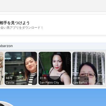
相手を見つけよう
💖
出会い系アプリをダウンロード！
💕
barzon
46 年
31 年
69 年
Cavite
San Pablo City
Los Baños