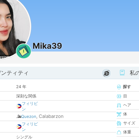
Mika39
1
デンティティ
私
24 年
探す
深刻な関係
目
フィリピ
ヘア
ン
体
Calabarzon
Quezon
,
サイズ
フィリピ
ン
体重
シングル