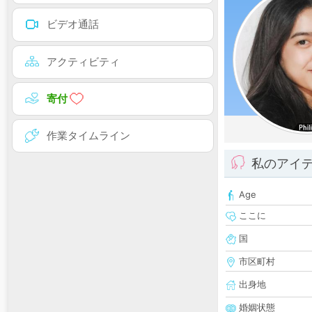
ビデオ通話
アクティビティ
寄付
作業タイムライン
私のアイ
Age
ここに
国
市区町村
出身地
婚姻状態