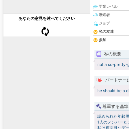
学業レベル
喫煙者
あなたの意見を述べてください
ジョブ
私の友達
参加
私の概要
not a so-pretty-g
パートナー
he should be a 
尊重する基準
認められた年齢
1人のメンバーだ
私は真面目なデー