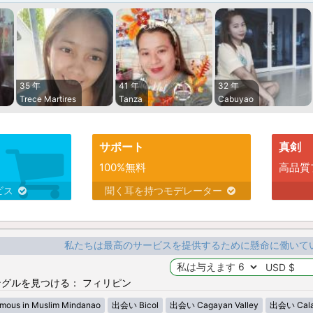
35 年
41 年
32 年
Trece Martires
Tanza
Cabuyao
サポート
真剣
100%無料
高品質
ビス
聞く耳を持つモデレーター
私たちは最高のサービスを提供するために懸命に働いて
グルを見つける： フィリピン
ous in Muslim Mindanao
出会い Bicol
出会い Cagayan Valley
出会い Cala