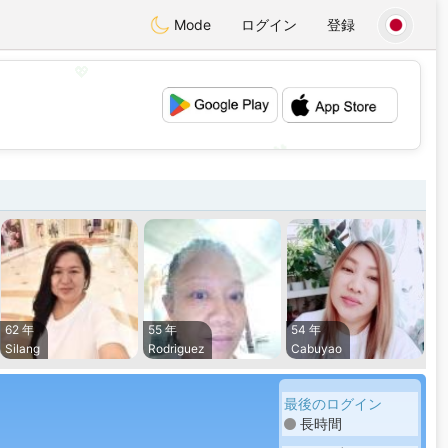
Mode
ログイン
登録
💖
💕
62 年
55 年
54 年
Silang
Rodriguez
Cabuyao
最後のログイン
長時間