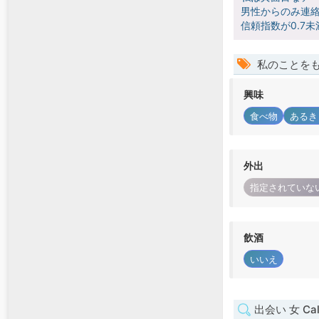
男性からのみ連絡
信頼指数が0.7
私のことを
興味
食べ物
あるき
外出
指定されていな
飲酒
いいえ
出会い 女 Cal