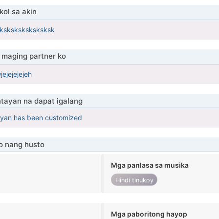
ol sa akin
sksksksksksksksk
maging partner ko
jejejejejeh
tayan na dapat igalang
yan has been customized
o nang husto
Mga panlasa sa musika
Hindi tinukoy
Mga paboritong hayop