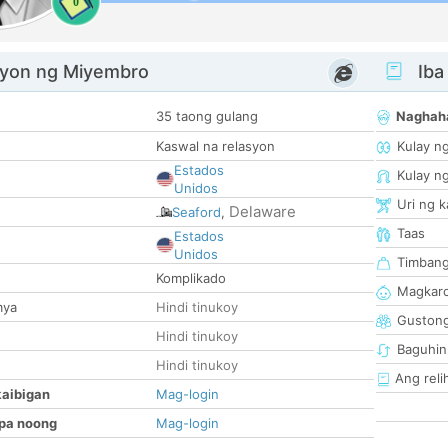
0
yon ng Miyembro
Iba
35 taong gulang
Naghah
Kaswal na relasyon
Kulay n
Estados
Kulay n
Unidos
Uri ng 
Delaware
Seaford
,
Taas
Estados
Unidos
Timban
Komplikado
Magkaro
mya
Hindi tinukoy
Guston
Hindi tinukoy
Baguhin
Hindi tinukoy
Ang reli
kaibigan
Mag-login
pa noong
Mag-login