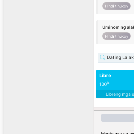
Hindi tinukoy
Uminom ng ala
Hindi tinukoy
Dating Lalak
Libre
%
100
Libreng mga 
Maghanap ng mga