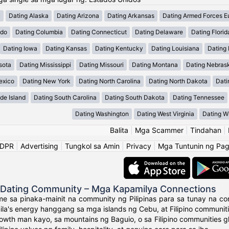
a
Dating Alaska
Dating Arizona
Dating Arkansas
Dating Armed Forces E
ado
Dating Columbia
Dating Connecticut
Dating Delaware
Dating Florid
Dating Iowa
Dating Kansas
Dating Kentucky
Dating Louisiana
Dating
sota
Dating Mississippi
Dating Missouri
Dating Montana
Dating Nebras
exico
Dating New York
Dating North Carolina
Dating North Dakota
Dati
de Island
Dating South Carolina
Dating South Dakota
Dating Tennessee
Dating Washington
Dating West Virginia
Dating W
Balita
|
Mga Scammer
|
Tindahan
|
GDPR
|
Advertising
|
Tungkol sa Amin
|
Privacy
|
Mga Tuntunin ng Pa
o Dating Community – Mga Kapamilya Connections
e sa pinaka-mainit na community ng Pilipinas para sa tunay na con
ila's energy hanggang sa mga islands ng Cebu, at Filipino communit
owth man kayo, sa mountains ng Baguio, o sa Filipino communities 