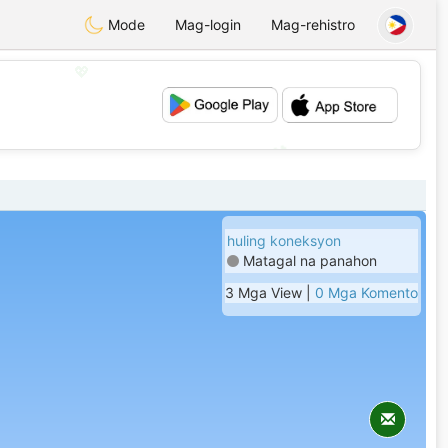
Mode
Mag-login
Mag-rehistro
💖
💕
huling koneksyon
Matagal na panahon
3 Mga View |
0 Mga Komento