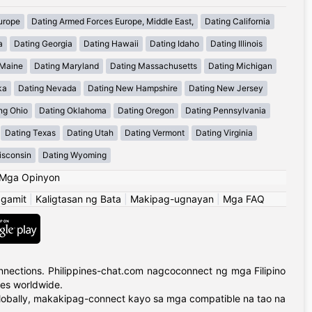
urope
Dating Armed Forces Europe, Middle East,
Dating California
a
Dating Georgia
Dating Hawaii
Dating Idaho
Dating Illinois
 Maine
Dating Maryland
Dating Massachusetts
Dating Michigan
ka
Dating Nevada
Dating New Hampshire
Dating New Jersey
ng Ohio
Dating Oklahoma
Dating Oregon
Dating Pennsylvania
Dating Texas
Dating Utah
Dating Vermont
Dating Virginia
isconsin
Dating Wyoming
Mga Opinyon
ggamit
|
Kaligtasan ng Bata
|
Makipag-ugnayan
|
Mga FAQ
nections. Philippines-chat.com nagcoconnect ng mga Filipino
ies worldwide.
globally, makakipag-connect kayo sa mga compatible na tao na