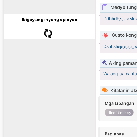
Medyo tungk
Ddhhdhjsjssksk
Ibigay ang inyong opinyon
Gusto kong 
Dshhshsjsjsjsjsjjw
Aking paman
Walang pamanta
Kilalanin ak
Mga Libangan
Hindi tinukoy
Paglabas