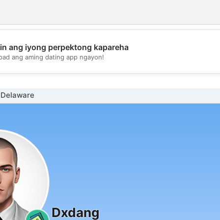
in ang iyong perpektong kapareha
💖
oad ang aming dating app ngayon!
💕
i Delaware
Dxdang