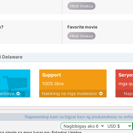
Hindi tinukoy
k?
Favorite movie
Hindi tinukoy
i Delaware
Support
Seryo
100% libre
mga qua
serbisyo
Nakikinig na mga moderator
Napa
Nagsusumikap kami na bigyan kayo ng pinakamahusay na serbi
 single sa mga lugar ng: Estados Unidos