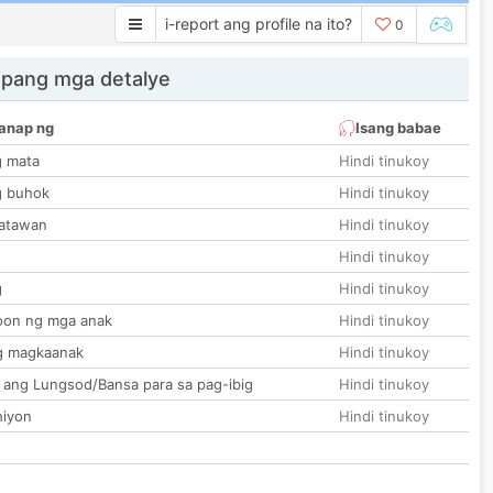
i-report ang profile na ito?
0
 pang mga detalye
anap ng
Isang babae
g mata
Hindi tinukoy
g buhok
Hindi tinukoy
katawan
Hindi tinukoy
Hindi tinukoy
g
Hindi tinukoy
on ng mga anak
Hindi tinukoy
g magkaanak
Hindi tinukoy
 ang Lungsod/Bansa para sa pag-ibig
Hindi tinukoy
hiyon
Hindi tinukoy