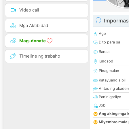
Video call
Impormas
Mga Aktibidad
Age
Mag-donate
Dito para sa
Bansa
Timeline ng trabaho
lungsod
Pinagmulan
Katayuang sibil
Antas ng akade
Paninigarilyo
Job
Ang aking mga 
Miyembro mula 