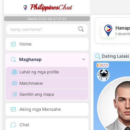
Philippines
Chat
Manila 2026-08-07 01:23
Hanap
I-downl
Home
Dating Lalak
Maghanap
0.1/1
Lahat ng mga profile
Matchmaker
Gamitin ang mapa
Aking mga Mensahe
Chat