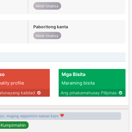
Hindi tinukoy
Paboritong kanta
Hindi tinukoy
so
Mga Bisita
lity profile
Maraming bisita
tunayang kalidad
Ang pinakamahusay Pilipinas
syo, maging supportive naman kayo