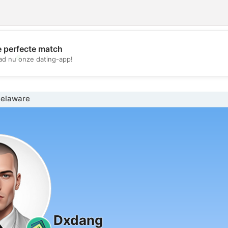
e perfecte match
💖
d nu onze dating-app!
💕
Delaware
Dxdang