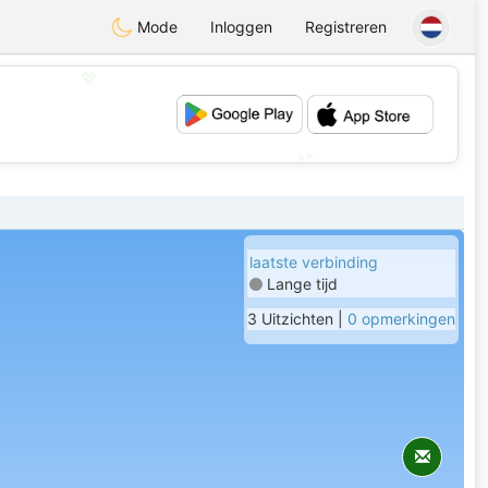
Mode
Inloggen
Registreren
💖
💕
laatste verbinding
Lange tijd
3 Uitzichten |
0 opmerkingen