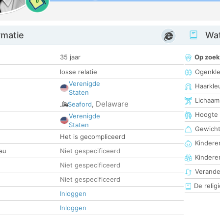
0
rmatie
Wat
35 jaar
Op zoek
losse relatie
Ogenkle
Verenigde
Haarkle
Staten
Lichaam
Delaware
Seaford
,
Hoogte
Verenigde
Staten
Gewich
Het is gecompliceerd
Kinderen
au
Niet gespecificeerd
Kindere
Niet gespecificeerd
Verander
Niet gespecificeerd
De religi
Inloggen
Inloggen