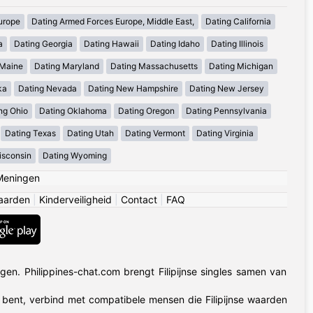
urope
Dating Armed Forces Europe, Middle East,
Dating California
a
Dating Georgia
Dating Hawaii
Dating Idaho
Dating Illinois
 Maine
Dating Maryland
Dating Massachusetts
Dating Michigan
ka
Dating Nevada
Dating New Hampshire
Dating New Jersey
ng Ohio
Dating Oklahoma
Dating Oregon
Dating Pennsylvania
Dating Texas
Dating Utah
Dating Vermont
Dating Virginia
isconsin
Dating Wyoming
Meningen
aarden
|
Kinderveiligheid
|
Contact
|
FAQ
en. Philippines-chat.com brengt Filipijnse singles samen van
d bent, verbind met compatibele mensen die Filipijnse waarden