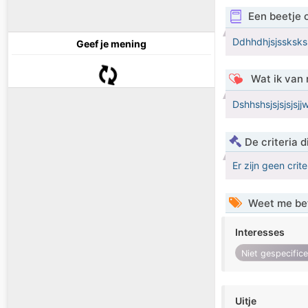
Een beetje 
Ddhhdhjsjssksk
Geef je mening
Wat ik van 
Dshhshsjsjsjsjsjjw
De criteria
Er zijn geen crit
Weet me be
Interesses
Niet gespecific
Uitje