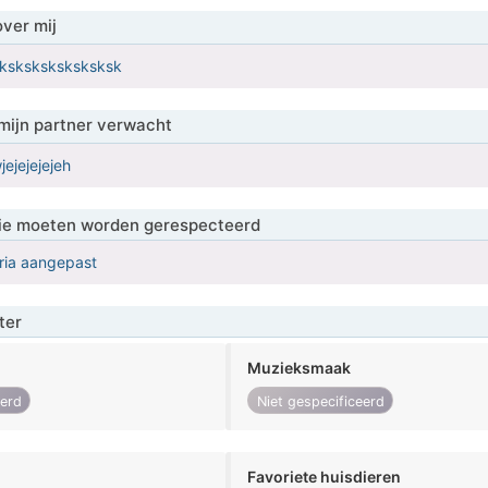
over mij
sksksksksksksksk
mijn partner verwacht
jejejejejeh
 die moeten worden gerespecteerd
eria aangepast
ter
Muzieksmaak
eerd
Niet gespecificeerd
Favoriete huisdieren