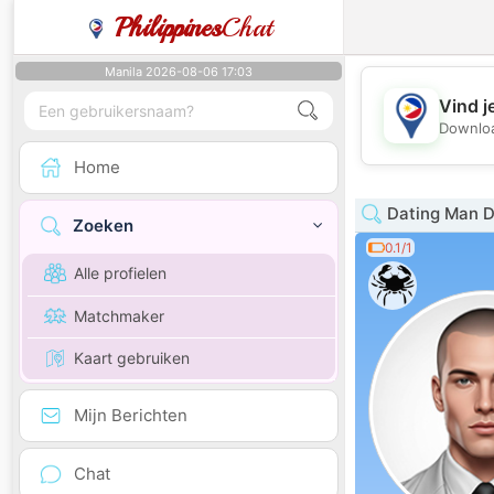
Philippines
Chat
Manila 2026-08-06 17:03
Vind j
Downloa
Home
Dating Man 
Zoeken
0.1/1
Alle profielen
Matchmaker
Kaart gebruiken
Mijn Berichten
Chat