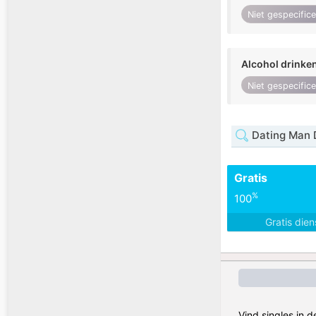
Niet gespecific
Alcohol drinke
Niet gespecific
Dating Man 
Gratis
%
100
Gratis die
Vind singles in 