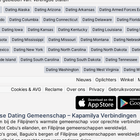
a
Dating Alaska
Dating Arizona
Dating Arkansas
Dating Armed Forces E
ado
Dating Columbia
Dating Connecticut
Dating Delaware
Dating Florid
Dating Iowa
Dating Kansas
Dating Kentucky
Dating Louisiana
Dating
sota
Dating Mississippi
Dating Missouri
Dating Montana
Dating Nebras
exico
Dating New York
Dating North Carolina
Dating North Dakota
Dati
de Island
Dating South Carolina
Dating South Dakota
Dating Tennessee
Dating Washington
Dating West Virginia
Dating W
Nieuws
|
Oplichters
|
Winkel
|
Cookies & AVG
|
Reclame
|
Over ons
|
Privacy
|
Gebruiksvoorw
ijnse Dating Gemeenschap – Kapamilya Verbindingen
 bij de Filipijnen's warmste gemeenschap voor oprechte verbinding
 tot Cebu's eilanden, en Filipijnse gemeenschappen wereldwijd.
o's groei, Baguio's bergen of Filipijnse gemeenschappen wereldwij