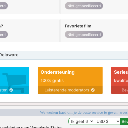
eerd
Niet gespecificeerd
n?
Favoriete film
eerd
Niet gespecificeerd
Delaware
Ondersteuning
Serie
100% gratis
kwalite
nsten
Luisterende moderators
Bev
We werken hard om je de beste service te geven, wees
de gebieden van: Verenigde Staten