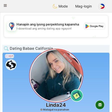
Philippines
Chat
Toggle
Mode
Mag-login
navigation
💖
Hanapin ang iyong perpektong kapareha
💖
I-download ang aming dating app ngayon!
💕
💕
Dating Babae California
Banned
0/1
0
Linda24
Matagal na panahon