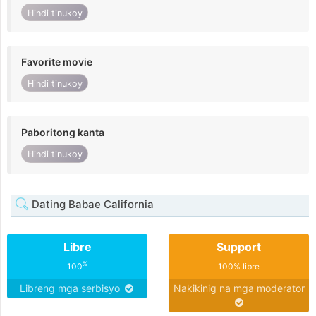
Hindi tinukoy
Favorite movie
Hindi tinukoy
Paboritong kanta
Hindi tinukoy
Dating Babae California
Libre
Support
%
100
100% libre
Libreng mga serbisyo
Nakikinig na mga moderator