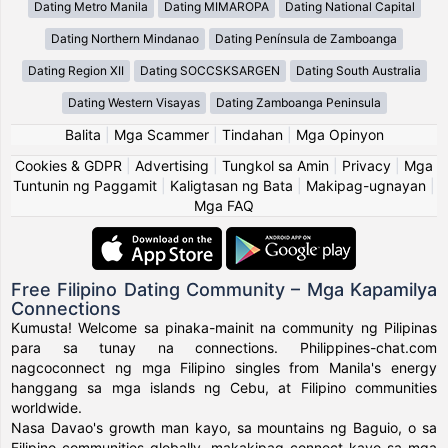
Dating Metro Manila
Dating MIMAROPA
Dating National Capital
Dating Northern Mindanao
Dating Península de Zamboanga
Dating Region XII
Dating SOCCSKSARGEN
Dating South Australia
Dating Western Visayas
Dating Zamboanga Peninsula
Balita
|
Mga Scammer
|
Tindahan
|
Mga Opinyon
Cookies & GDPR
|
Advertising
|
Tungkol sa Amin
|
Privacy
|
Mga
Tuntunin ng Paggamit
|
Kaligtasan ng Bata
|
Makipag-ugnayan
|
Mga FAQ
Free Filipino Dating Community – Mga Kapamilya
Connections
Kumusta! Welcome sa pinaka-mainit na community ng Pilipinas
para sa tunay na connections. Philippines-chat.com
nagcoconnect ng mga Filipino singles from Manila's energy
hanggang sa mga islands ng Cebu, at Filipino communities
worldwide.
Nasa Davao's growth man kayo, sa mountains ng Baguio, o sa
Filipino communities globally, makakipag-connect kayo sa mga