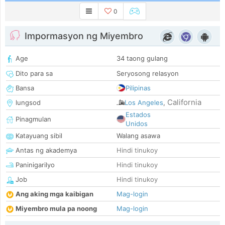
0
Impormasyon ng Miyembro
Age
34 taong gulang
Dito para sa
Seryosong relasyon
Bansa
Pilipinas
California
lungsod
Los Angeles
,
Estados
Pinagmulan
Unidos
Katayuang sibil
Walang asawa
Antas ng akademya
Hindi tinukoy
Paninigarilyo
Hindi tinukoy
Job
Hindi tinukoy
Ang aking mga kaibigan
Mag-login
Miyembro mula pa noong
Mag-login