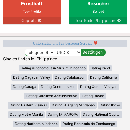
Ernsthaft
Besucher
Top-Profile
Beliebt
Geprüft
Top-Seite Philippinen
Unterstütze uns für besseren Service
Singles finden in: Philippinen
Dating Autonomous in Muslim Mindanao
Dating Bicol
Dating Cagayan Valley
Dating Calabarzon
Dating California
Dating Caraga
Dating Central Luzon
Dating Central Visayas
Dating Cordillera Administrative
Dating Davao
Dating Eastern Visayas
Dating Hilagang Mindanao
Dating Ilocos
Dating Metro Manila
Dating MIMAROPA
Dating National Capital
Dating Northern Mindanao
Dating Península de Zamboanga