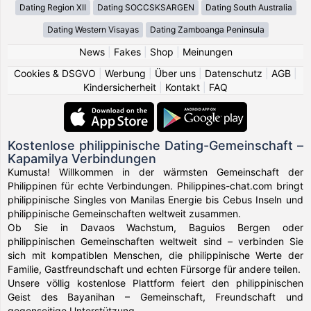
Dating Region XII
Dating SOCCSKSARGEN
Dating South Australia
Dating Western Visayas
Dating Zamboanga Peninsula
News
|
Fakes
|
Shop
|
Meinungen
Cookies & DSGVO
|
Werbung
|
Über uns
|
Datenschutz
|
AGB
|
Kindersicherheit
|
Kontakt
|
FAQ
Kostenlose philippinische Dating-Gemeinschaft –
Kapamilya Verbindungen
Kumusta! Willkommen in der wärmsten Gemeinschaft der
Philippinen für echte Verbindungen. Philippines-chat.com bringt
philippinische Singles von Manilas Energie bis Cebus Inseln und
philippinische Gemeinschaften weltweit zusammen.
Ob Sie in Davaos Wachstum, Baguios Bergen oder
philippinischen Gemeinschaften weltweit sind – verbinden Sie
sich mit kompatiblen Menschen, die philippinische Werte der
Familie, Gastfreundschaft und echten Fürsorge für andere teilen.
Unsere völlig kostenlose Plattform feiert den philippinischen
Geist des Bayanihan – Gemeinschaft, Freundschaft und
gegenseitige Unterstützung.