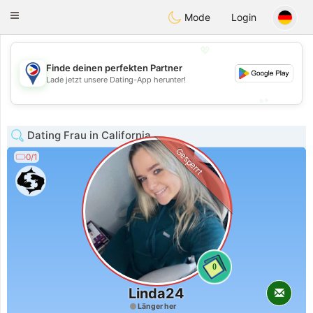
Philippines
Chat
Toggle
Mode
Login
navigation
💖
Finde deinen perfekten Partner
💖
Lade jetzt unsere Dating-App herunter!
💕
💕
Dating Frau in California
Gesperrt
0/1
0
Linda24
Länger her