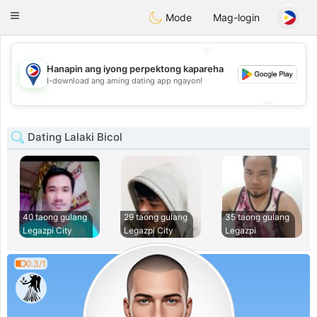
Philippines
Chat
Toggle
Mode
Mag-login
navigation
💖
Hanapin ang iyong perpektong kapareha
💖
I-download ang aming dating app ngayon!
💕
💕
Dating Lalaki Bicol
40 taong gulang
29 taong gulang
35 taong gulang
Legazpi City
Legazpi City
Legazpi
0.3/1