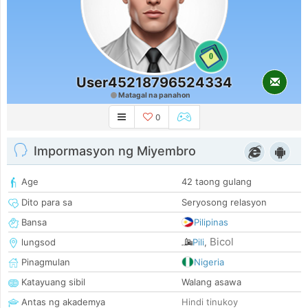
0
User45218796524334
Matagal na panahon
0
Impormasyon ng Miyembro
Age
42 taong gulang
Dito para sa
Seryosong relasyon
Bansa
Pilipinas
Bicol
lungsod
Pili
,
Pinagmulan
Nigeria
Katayuang sibil
Walang asawa
Antas ng akademya
Hindi tinukoy