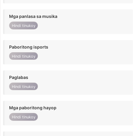
Mga panlasa sa musika
Hindi tinukoy
Paboritong isports
Hindi tinukoy
Paglabas
Hindi tinukoy
Mga paboritong hayop
Hindi tinukoy