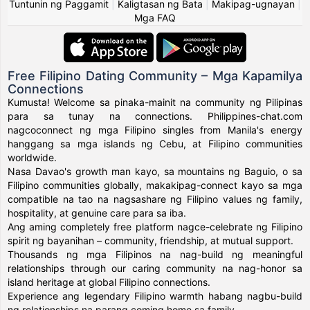
Tuntunin ng Paggamit
|
Kaligtasan ng Bata
|
Makipag-ugnayan
|
Mga FAQ
Free Filipino Dating Community – Mga Kapamilya
Connections
Kumusta! Welcome sa pinaka-mainit na community ng Pilipinas
para sa tunay na connections. Philippines-chat.com
nagcoconnect ng mga Filipino singles from Manila's energy
hanggang sa mga islands ng Cebu, at Filipino communities
worldwide.
Nasa Davao's growth man kayo, sa mountains ng Baguio, o sa
Filipino communities globally, makakipag-connect kayo sa mga
compatible na tao na nagsashare ng Filipino values ng family,
hospitality, at genuine care para sa iba.
Ang aming completely free platform nagce-celebrate ng Filipino
spirit ng bayanihan – community, friendship, at mutual support.
Thousands ng mga Filipinos na nag-build ng meaningful
relationships through our caring community na nag-honor sa
island heritage at global Filipino connections.
Experience ang legendary Filipino warmth habang nagbu-build
ng relationships na parang coming home sa family.