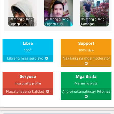
29 taong gulang
40 taong gulang
35 taong gulang
Legazpi City
Legazpi City
Sorsogon
Libre
Support
%
100
100% libre
Libreng mga serbisyo
Nakikinig na mga moderator
Seryoso
Mga Bisita
mga quality profile
Maraming bisita
Napatunayang kalidad
Ang pinakamahusay Pilipinas