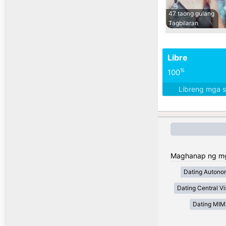
47 taong gulang
Tagbilaran
Libre
%
100
Libreng mga 
Maghanap ng mga 
Dating Autono
Dating Central V
Dating MI