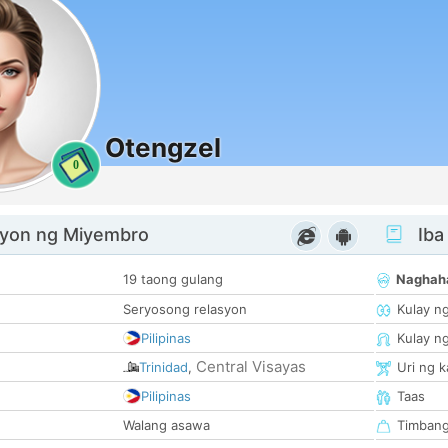
Otengzel
0
yon ng Miyembro
Iba
19 taong gulang
Naghah
Seryosong relasyon
Kulay n
Pilipinas
Kulay n
Central Visayas
Trinidad
,
Uri ng 
Pilipinas
Taas
Walang asawa
Timban