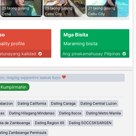
25 taong gulang
29 taong gulang
21 taong gulang
Cebu
Cebu City
Cebu City
so
Mga Bisita
lity profile
Maraming bisita
tunayang kalidad
Ang pinakamahusay Pilipinas
syo, maging supportive naman kayo
abarzon
Dating California
Dating Caraga
Dating Central Luzon
yas
Dating Hilagang Mindanao
Dating Ilocos
Dating Metro Manila
ula de Zamboanga
Dating Region XII
Dating SOCCSKSARGEN
ating Zamboanga Peninsula