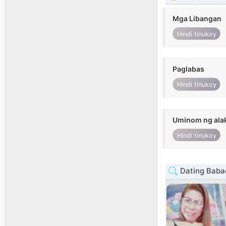
Mga Libangan
Hindi tinukoy
Paglabas
Hindi tinukoy
Uminom ng ala
Hindi tinukoy
Dating Baba