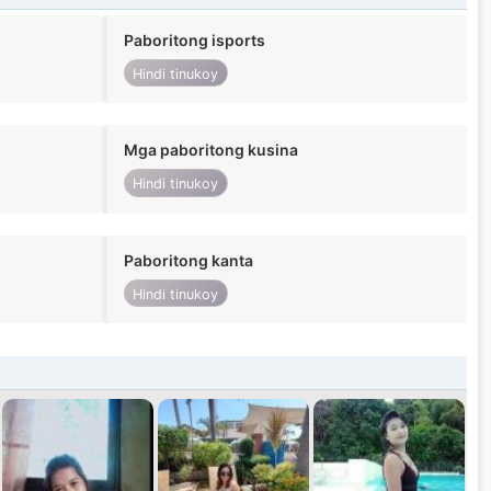
Paboritong isports
Hindi tinukoy
Mga paboritong kusina
Hindi tinukoy
Paboritong kanta
Hindi tinukoy