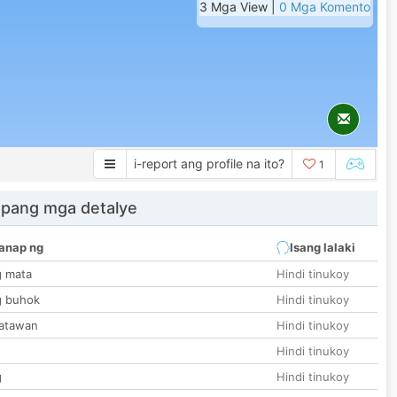
3 Mga View |
0 Mga Komento
i-report ang profile na ito?
1
 pang mga detalye
anap ng
Isang lalaki
g mata
Hindi tinukoy
g buhok
Hindi tinukoy
katawan
Hindi tinukoy
Hindi tinukoy
g
Hindi tinukoy