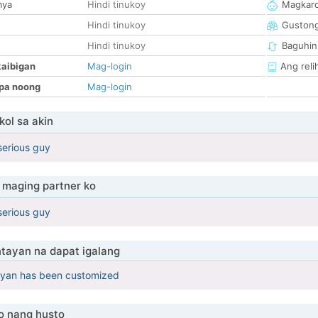
mya
Hindi tinukoy
Magkaro
Hindi tinukoy
Guston
Hindi tinukoy
Baguhin
kaibigan
Mag-login
Ang reli
pa noong
Mag-login
ol sa akin
serious guy
maging partner ko
serious guy
tayan na dapat igalang
yan has been customized
o nang husto