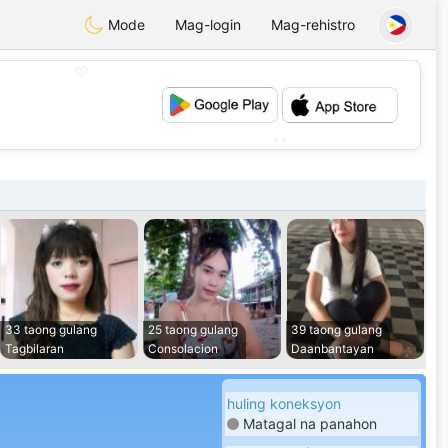
Mode
Mag-login
Mag-rehistro
💖
💕
33 taong gulang
25 taong gulang
39 taong gulang
Tagbilaran
Consolacion
Daanbantayan
huling koneksyon
Matagal na panahon