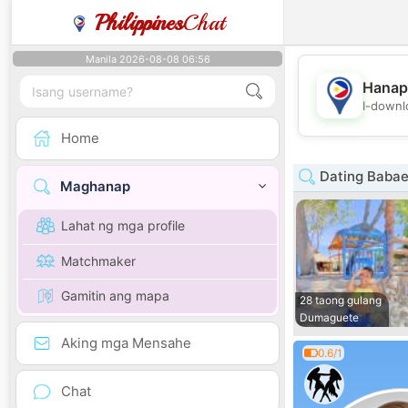
Philippines
Chat
Manila 2026-08-08 06:56
Hanap
I-downl
Home
Dating Babae
Maghanap
Lahat ng mga profile
Matchmaker
Gamitin ang mapa
28 taong gulang
Dumaguete
Aking mga Mensahe
0.6/1
Chat