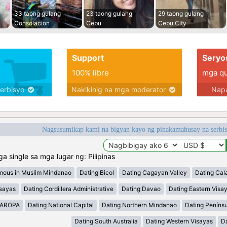
33 taong gulang
23 taong gulang
29 taong gulang
Consolacion
Cebu
Cebu City
Support
Seryo
100% libre
mga qua
serbisyo
Nakikinig na mga moderator
Napa
Nagsusumikap kami na bigyan kayo ng pinakamahusay na serbi
single sa mga lugar ng: Pilipinas
mous in Muslim Mindanao
Dating Bicol
Dating Cagayan Valley
Dating Cal
isayas
Dating Cordillera Administrative
Dating Davao
Dating Eastern Visa
MAROPA
Dating National Capital
Dating Northern Mindanao
Dating Peníns
Dating South Australia
Dating Western Visayas
D