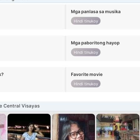
Mga panlasa sa musika
Hindi tinukoy
Mga paboritong hayop
Hindi tinukoy
k?
Favorite movie
Hindi tinukoy
e Central Visayas