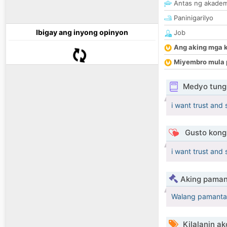
Antas ng akade
Paninigarilyo
Ibigay ang inyong opinyon
Job
Ang aking mga 
Miyembro mula 
Medyo tungk
i want trust and 
Gusto kong 
i want trust and 
Aking paman
Walang pamanta
Kilalanin ak