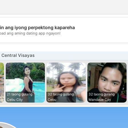
in ang iyong perpektong kapareha
💖
oad ang aming dating app ngayon!
💕
 Central Visayas
21 taong gulang
32 taong gulang
32 taong gulang
Cebu City
Cebu
Mandaue City