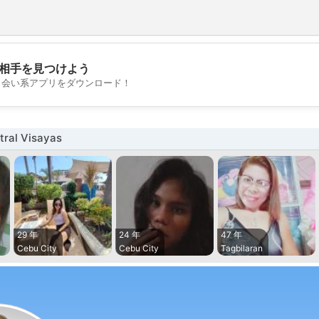
相手を見つけよう
💖
出会い系アプリをダウンロード！
💕
al Visayas
29 年
24 年
47 年
Cebu City
Cebu City
Tagbilaran