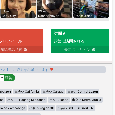
34 年
39 年
33 年
Cebu City
Daanbantayan
Consolacion
訪問者
プロフィール
頻繁に訪問される
確認済み品質
最高 フィリピン
います。ご協力をお願いします
barzon
出会い California
出会い Caraga
出会い Central Luzon
as
出会い Hilagang Mindanao
出会い Ilocos
出会い Metro Manila
la de Zamboanga
出会い Region XII
出会い SOCCSKSARGEN