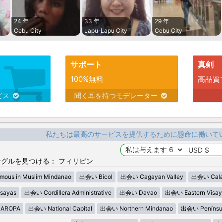
24 年
33 年
29 年
Cebu City
Lapu-Lapu City
Cebu City
サポート
真剣
100%無料
高品質
ビス
聞く耳を持つモデレーター
私たちは最高のサービスを提供するために懸命に働いて
グルを見つける： フィリピン
ous in Muslim Mindanao
出会い Bicol
出会い Cagayan Valley
出会い Cala
sayas
出会い Cordillera Administrative
出会い Davao
出会い Eastern Visay
AROPA
出会い National Capital
出会い Northern Mindanao
出会い Penínsu