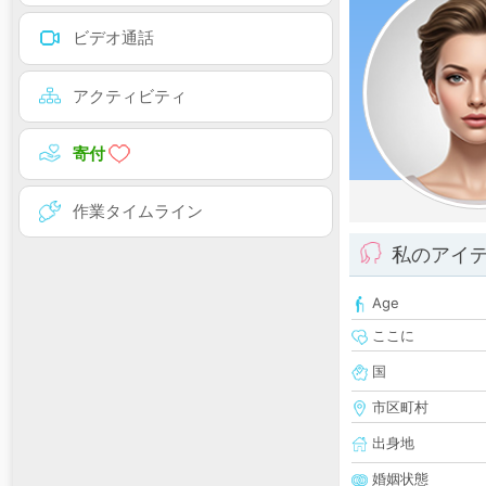
ビデオ通話
アクティビティ
寄付
作業タイムライン
私のアイ
Age
ここに
国
市区町村
出身地
婚姻状態