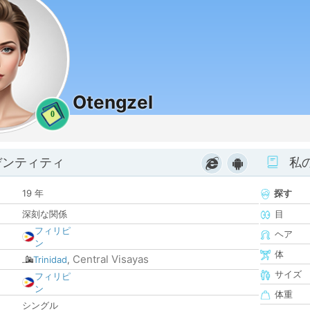
Otengzel
0
デンティティ
私
19 年
探す
深刻な関係
目
フィリピ
ヘア
ン
体
Central Visayas
Trinidad
,
サイズ
フィリピ
ン
体重
シングル