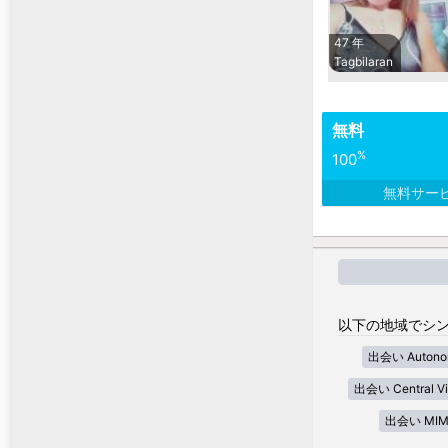
47 年
Tagbilaran
無料
%
100
無料サー
以下の地域でシン
出会い Autonom
出会い Central Vi
出会い MIM