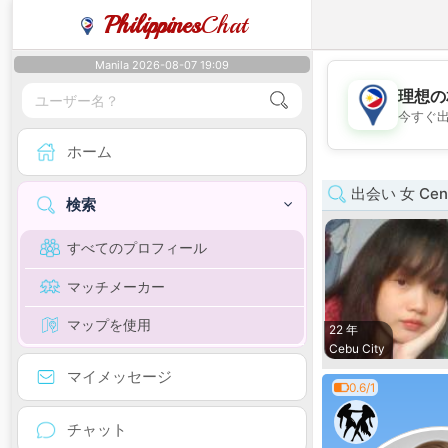
Philippines
Chat
Manila 2026-08-07 19:09
理想の
今すぐ
ホーム
出会い 女 Centr
検索
すべてのプロフィール
マッチメーカー
マップを使用
22 年
Cebu City
マイメッセージ
0.6/1
チャット