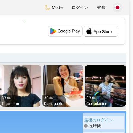
Mode
ログイン
登録
💖
💕
33 年
30 年
33 年
Tagbilaran
Dumaguete
Consolacion
最後のログイン
長時間