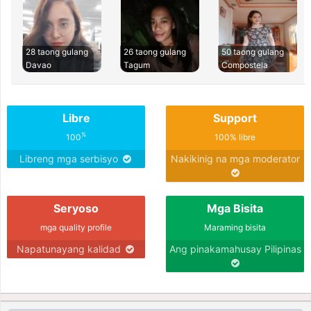
28 taong gulang
26 taong gulang
50 taong gulang
Davao
Tagum
Compostela
Libre
Support
%
100
100% libre
Libreng mga serbisyo
Nakikinig na mga moderator
Seryoso
Mga Bisita
mga quality profile
Maraming bisita
Napatunayang kalidad
Ang pinakamahusay Pilipinas