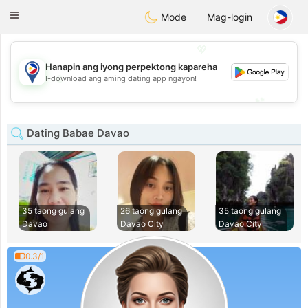
Philippines
Chat
Toggle
Mode
Mag-login
navigation
💖
Hanapin ang iyong perpektong kapareha
💖
I-download ang aming dating app ngayon!
💕
💕
Dating Babae Davao
35 taong gulang
26 taong gulang
35 taong gulang
Davao
Davao City
Davao City
0.3/1