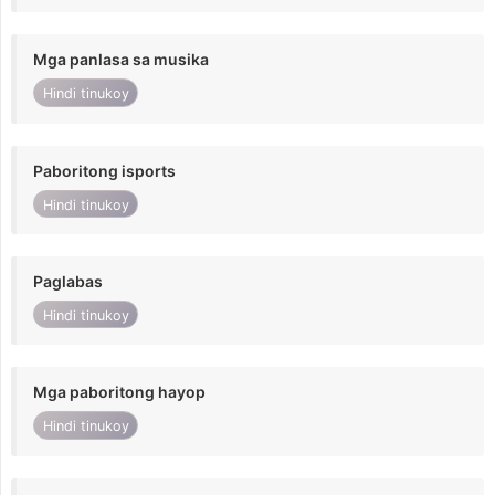
Mga panlasa sa musika
Hindi tinukoy
Paboritong isports
Hindi tinukoy
Paglabas
Hindi tinukoy
Mga paboritong hayop
Hindi tinukoy