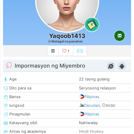
0
Yaqoob1413
Matagal na panahon
1
Impormasyon ng Miyembro
Age
22 taong gulang
Dito para sa
Seryosong relasyon
Bansa
Pilipinas
Davao
lungsod
Dacudao
,
Pinagmulan
Pilipinas
Katayuang sibil
Nahiwalay
Antas ng akademya
Hindi tinukoy