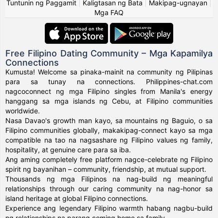
Tuntunin ng Paggamit
|
Kaligtasan ng Bata
|
Makipag-ugnayan
|
Mga FAQ
Free Filipino Dating Community – Mga Kapamilya
Connections
Kumusta! Welcome sa pinaka-mainit na community ng Pilipinas
para sa tunay na connections. Philippines-chat.com
nagcoconnect ng mga Filipino singles from Manila's energy
hanggang sa mga islands ng Cebu, at Filipino communities
worldwide.
Nasa Davao's growth man kayo, sa mountains ng Baguio, o sa
Filipino communities globally, makakipag-connect kayo sa mga
compatible na tao na nagsashare ng Filipino values ng family,
hospitality, at genuine care para sa iba.
Ang aming completely free platform nagce-celebrate ng Filipino
spirit ng bayanihan – community, friendship, at mutual support.
Thousands ng mga Filipinos na nag-build ng meaningful
relationships through our caring community na nag-honor sa
island heritage at global Filipino connections.
Experience ang legendary Filipino warmth habang nagbu-build
ng relationships na parang coming home sa family.