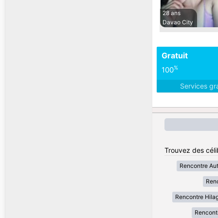
28 ans
Davao City
Gratuit
%
100
Services gr
Trouvez des célib
Rencontre Au
Renc
Rencontre Hila
Rencont