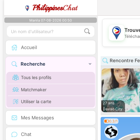
Philippines
Chat
Manila 07-08-2026 00:50
Trouve
Télécha
Accueil
Rencontre F
Recherche
Tous les profils
Matchmaker
Utiliser la carte
27 ans
Davao City
Mes Messages
0.3/1
Chat