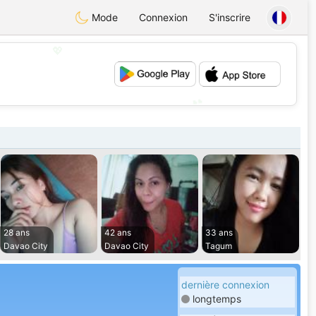
Mode
Connexion
S'inscrire
💖
💕
28 ans
42 ans
33 ans
Davao City
Davao City
Tagum
dernière connexion
longtemps