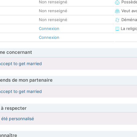
Non renseigné
Possède
Non renseigné
Veut av
Non renseigné
Déména
Connexion
La religi
Connexion
me concernant
l accept to get married
tends de mon partenaire
l accept to get married
 à respecter
a été personnalisé
nnaître