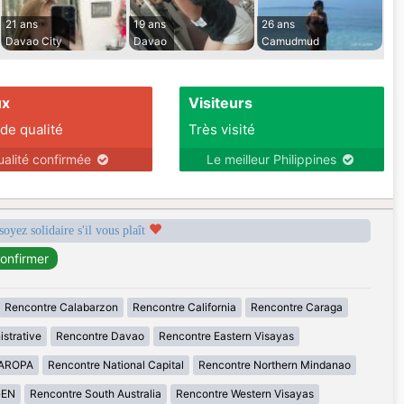
21 ans
19 ans
26 ans
Davao City
Davao
Camudmud
ux
Visiteurs
 de qualité
Très visité
ualité confirmée
Le meilleur Philippines
soyez solidaire s'il vous plaît
Rencontre Calabarzon
Rencontre California
Rencontre Caraga
istrative
Rencontre Davao
Rencontre Eastern Visayas
MAROPA
Rencontre National Capital
Rencontre Northern Mindanao
GEN
Rencontre South Australia
Rencontre Western Visayas