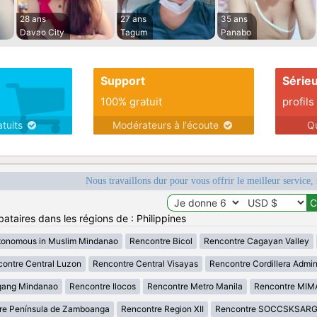
28 ans
27 ans
35 ans
Davao City
Tagum
Panabo
Support
Série
100% gratuit
profils
atuits
Modérateurs à l'écoute
Q
Nous travaillons dur pour vous offrir le meilleur service, 
ataires dans les régions de : Philippines
tonomous in Muslim Mindanao
Rencontre Bicol
Rencontre Cagayan Valley
ontre Central Luzon
Rencontre Central Visayas
Rencontre Cordillera Admin
gang Mindanao
Rencontre Ilocos
Rencontre Metro Manila
Rencontre MI
re Península de Zamboanga
Rencontre Region XII
Rencontre SOCCSKSAR