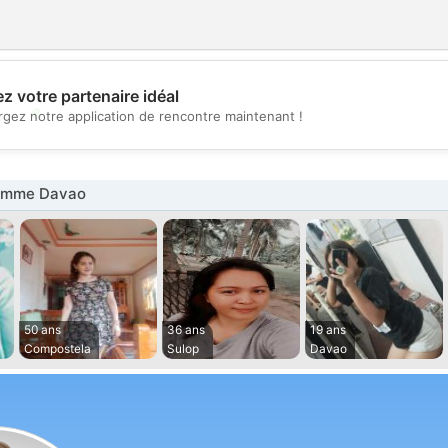
z votre partenaire idéal
💖
rgez notre application de rencontre maintenant !
💕
emme Davao
50 ans
36 ans
19 ans
Compostela
Sulop
Davao