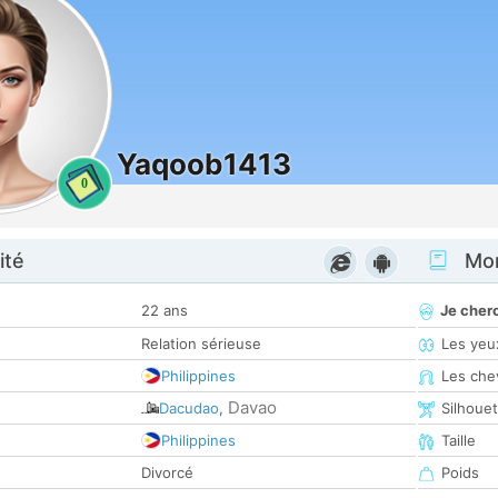
Yaqoob1413
0
ité
Mon
22 ans
Je cher
Relation sérieuse
Les yeu
Philippines
Les che
Davao
Dacudao
,
Silhoue
Philippines
Taille
Divorcé
Poids