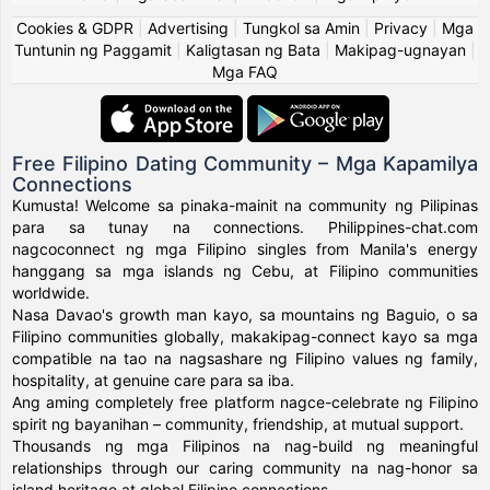
Cookies & GDPR
|
Advertising
|
Tungkol sa Amin
|
Privacy
|
Mga
Tuntunin ng Paggamit
|
Kaligtasan ng Bata
|
Makipag-ugnayan
|
Mga FAQ
Free Filipino Dating Community – Mga Kapamilya
Connections
Kumusta! Welcome sa pinaka-mainit na community ng Pilipinas
para sa tunay na connections. Philippines-chat.com
nagcoconnect ng mga Filipino singles from Manila's energy
hanggang sa mga islands ng Cebu, at Filipino communities
worldwide.
Nasa Davao's growth man kayo, sa mountains ng Baguio, o sa
Filipino communities globally, makakipag-connect kayo sa mga
compatible na tao na nagsashare ng Filipino values ng family,
hospitality, at genuine care para sa iba.
Ang aming completely free platform nagce-celebrate ng Filipino
spirit ng bayanihan – community, friendship, at mutual support.
Thousands ng mga Filipinos na nag-build ng meaningful
relationships through our caring community na nag-honor sa
island heritage at global Filipino connections.