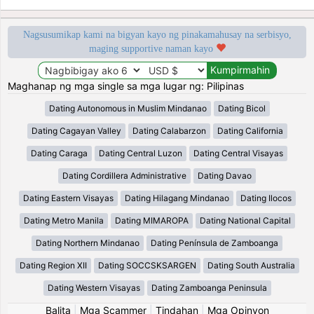
Nagsusumikap kami na bigyan kayo ng pinakamahusay na serbisyo,
maging supportive naman kayo
Maghanap ng mga single sa mga lugar ng: Pilipinas
Dating Autonomous in Muslim Mindanao
Dating Bicol
Dating Cagayan Valley
Dating Calabarzon
Dating California
Dating Caraga
Dating Central Luzon
Dating Central Visayas
Dating Cordillera Administrative
Dating Davao
Dating Eastern Visayas
Dating Hilagang Mindanao
Dating Ilocos
Dating Metro Manila
Dating MIMAROPA
Dating National Capital
Dating Northern Mindanao
Dating Península de Zamboanga
Dating Region XII
Dating SOCCSKSARGEN
Dating South Australia
Dating Western Visayas
Dating Zamboanga Peninsula
Balita
|
Mga Scammer
|
Tindahan
|
Mga Opinyon