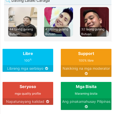
Dating Lalaki Caraga
44 taong gulang
41 taong gulang
32 taong gulang
Butuan
Butuan
Butuan
Libre
Support
%
100
100% libre
Libreng mga serbisyo
Nakikinig na mga moderator
Seryoso
Mga Bisita
mga quality profile
Maraming bisita
Napatunayang kalidad
Ang pinakamahusay Pilipinas