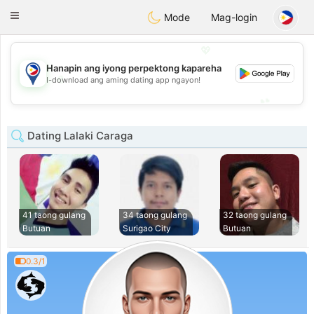
Philippines
Chat
Toggle
Mode
Mag-login
navigation
💖
Hanapin ang iyong perpektong kapareha
💖
I-download ang aming dating app ngayon!
💕
💕
Dating Lalaki Caraga
41 taong gulang
34 taong gulang
32 taong gulang
Butuan
Surigao City
Butuan
0.3/1