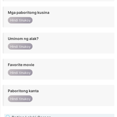
Mga paboritong kusina
Hindi tinukoy
Uminom ng alak?
Hindi tinukoy
Favorite movie
Hindi tinukoy
Paboritong kanta
Hindi tinukoy