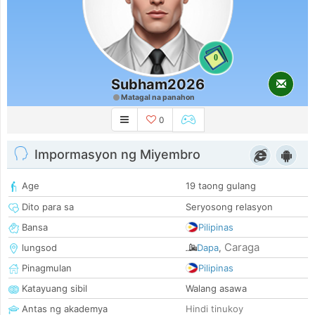
0
Subham2026
Matagal na panahon
0
Impormasyon ng Miyembro
Age
19 taong gulang
Dito para sa
Seryosong relasyon
Bansa
Pilipinas
Caraga
lungsod
Dapa
,
Pinagmulan
Pilipinas
Katayuang sibil
Walang asawa
Antas ng akademya
Hindi tinukoy