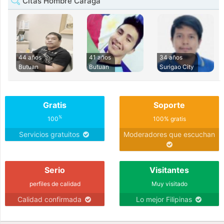
Citas Hombre Caraga
44 años
41 años
34 años
Butuan
Butuan
Surigao City
Gratis
Soporte
%
100
100% gratis
Servicios gratuitos
Moderadores que escuchan
Serio
Visitantes
perfiles de calidad
Muy visitado
Calidad confirmada
Lo mejor Filipinas