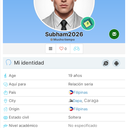
0
Subham2026
Mucho tiempo
0
Mi identidad
Age
19 años
Aquí para
Relación seria
País
Filipinas
Caraga
City
Dapa
,
Origin
Filipinas
Estado civil
Soltera
Nivel académico
No especificado