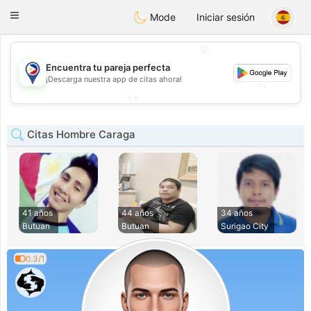
Philippines
Chat
Toggle
Mode
Iniciar sesión
navigation
💖
💖
Encuentra tu pareja perfecta
¡Descarga nuestra app de citas ahora!
💕
💕
Citas Hombre Caraga
41 años
44 años
34 años
Butuan
Butuan
Surigao City
0.3/1