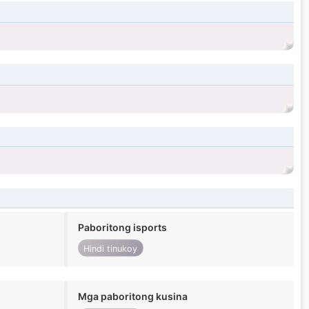
Paboritong isports
Hindi tinukoy
Mga paboritong kusina