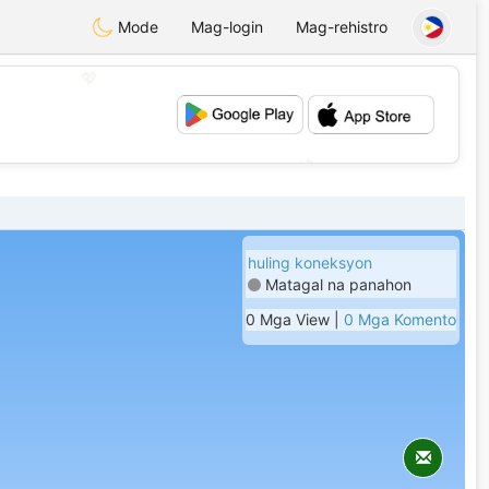
Mode
Mag-login
Mag-rehistro
💖
💕
huling koneksyon
Matagal na panahon
0 Mga View |
0 Mga Komento