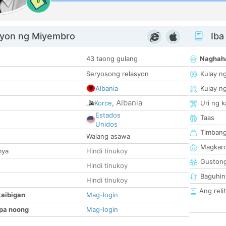
0
yon ng Miyembro
Iba
43 taong gulang
Naghah
Seryosong relasyon
Kulay n
Albania
Kulay n
Albania
Korce
,
Uri ng 
Estados
Taas
Unidos
Timban
Walang asawa
Magkaro
mya
Hindi tinukoy
Guston
Hindi tinukoy
Baguhin
Hindi tinukoy
Ang reli
kaibigan
Mag-login
pa noong
Mag-login