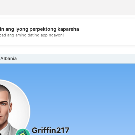
in ang iyong perpektong kapareha
💖
oad ang aming dating app ngayon!
💕
 Albania
Griffin217