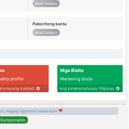
Hindi tinukoy
Paboritong kanta
Hindi tinukoy
so
Mga Bisita
lity profile
Maraming bisita
tunayang kalidad
Ang pinakamahusay Pilipinas
syo, maging supportive naman kayo