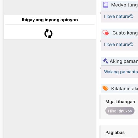
Medyo tungk
I love nature😊
Ibigay ang inyong opinyon
Gusto kong 
I love nature😊
Aking paman
Walang pamanta
Kilalanin ak
Mga Libangan
Hindi tinukoy
Paglabas