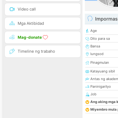
Video call
Impormas
Mga Aktibidad
Age
Mag-donate
Dito para sa
Bansa
Timeline ng trabaho
lungsod
Pinagmulan
Katayuang sibil
Antas ng akade
Paninigarilyo
Job
Ang aking mga 
Miyembro mula 