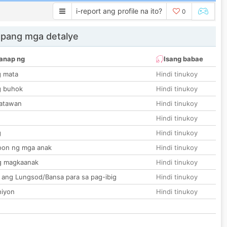
i-report ang profile na ito?
0
 pang mga detalye
anap ng
Isang babae
g mata
Hindi tinukoy
g buhok
Hindi tinukoy
katawan
Hindi tinukoy
Hindi tinukoy
g
Hindi tinukoy
on ng mga anak
Hindi tinukoy
g magkaanak
Hindi tinukoy
 ang Lungsod/Bansa para sa pag-ibig
Hindi tinukoy
hiyon
Hindi tinukoy