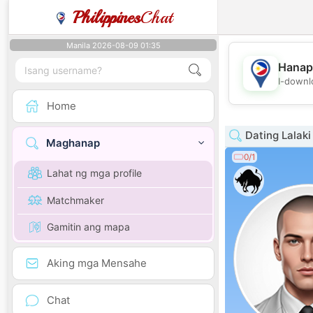
Philippines
Chat
Manila 2026-08-09 01:35
Hanap
I-downl
Home
Dating Lalaki
Maghanap
0/1
Lahat ng mga profile
Matchmaker
Gamitin ang mapa
Aking mga Mensahe
Chat