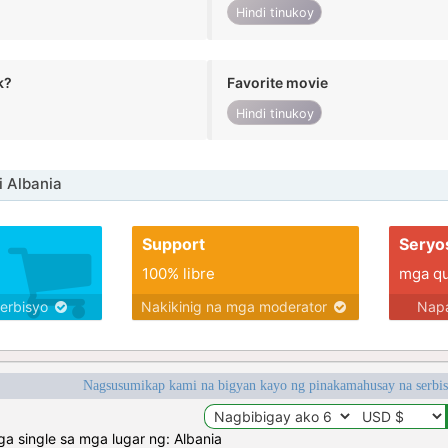
Hindi tinukoy
k?
Favorite movie
Hindi tinukoy
i Albania
Support
Seryo
100% libre
mga qua
serbisyo
Nakikinig na mga moderator
Napa
Nagsusumikap kami na bigyan kayo ng pinakamahusay na serbi
 single sa mga lugar ng: Albania