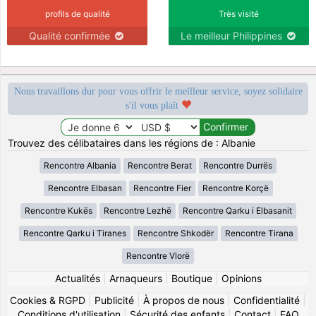
profils de qualité
Très visité
Qualité confirmée
Le meilleur Philippines
Nous travaillons dur pour vous offrir le meilleur service, soyez solidaire
s'il vous plaît
Trouvez des célibataires dans les régions de : Albanie
Rencontre Albania
Rencontre Berat
Rencontre Durrës
Rencontre Elbasan
Rencontre Fier
Rencontre Korçë
Rencontre Kukës
Rencontre Lezhë
Rencontre Qarku i Elbasanit
Rencontre Qarku i Tiranes
Rencontre Shkodër
Rencontre Tirana
Rencontre Vlorë
Actualités
|
Arnaqueurs
|
Boutique
|
Opinions
Cookies & RGPD
|
Publicité
|
À propos de nous
|
Confidentialité
|
Conditions d'utilisation
|
Sécurité des enfants
|
Contact
|
FAQ