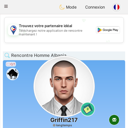
Philippines
Chat
Toggle
Mode
Connexion
navigation
💖
Trouvez votre partenaire idéal
Téléchargez notre application de rencontre
💖
maintenant !
💕
💕
Rencontre Homme Albania
0/1
0
Griffin217
longtemps