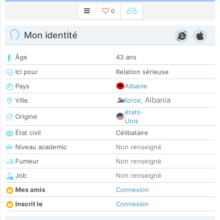
0
Mon identité
Âge
43 ans
Ici pour
Relation sérieuse
Pays
Albanie
Albania
Ville
Korce
,
états-
Origine
Unis
État civil
Célibataire
Niveau academic
Non renseigné
Fumeur
Non renseigné
Job
Non renseigné
Mes amis
Connexion
Inscrit le
Connexion