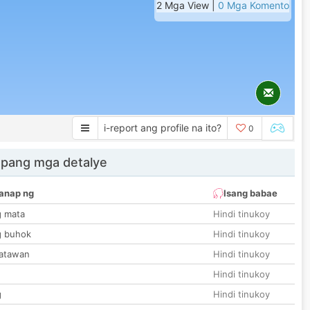
2 Mga View |
0 Mga Komento
i-report ang profile na ito?
0
 pang mga detalye
anap ng
Isang babae
g mata
Hindi tinukoy
g buhok
Hindi tinukoy
katawan
Hindi tinukoy
Hindi tinukoy
g
Hindi tinukoy