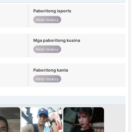
Paboritong isports
Hindi tinukoy
Mga paboritong kusina
Hindi tinukoy
Paboritong kanta
Hindi tinukoy