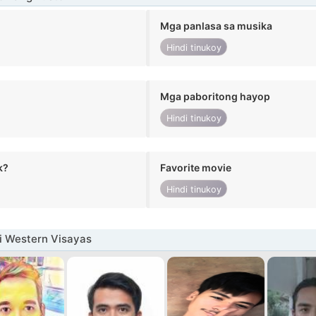
Mga panlasa sa musika
Hindi tinukoy
Mga paboritong hayop
Hindi tinukoy
k?
Favorite movie
Hindi tinukoy
i Western Visayas