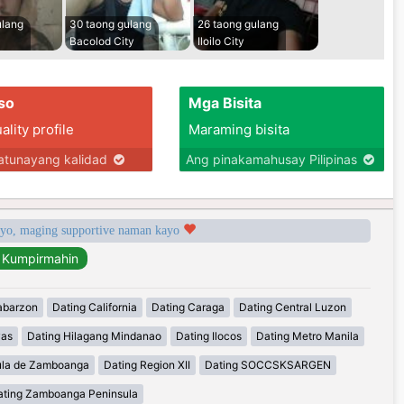
ulang
30 taong gulang
26 taong gulang
Bacolod City
Iloilo City
so
Mga Bisita
lity profile
Maraming bisita
tunayang kalidad
Ang pinakamahusay Pilipinas
syo, maging supportive naman kayo
abarzon
Dating California
Dating Caraga
Dating Central Luzon
yas
Dating Hilagang Mindanao
Dating Ilocos
Dating Metro Manila
ula de Zamboanga
Dating Region XII
Dating SOCCSKSARGEN
ating Zamboanga Peninsula