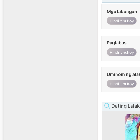
Mga Libangan
Hindi tinukoy
Paglabas
Hindi tinukoy
Uminom ng ala
Hindi tinukoy
Dating Lalak