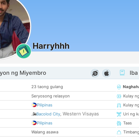
Harryhhh
1
yon ng Miyembro
Iba
23 taong gulang
Naghah
Seryosong relasyon
Kulay n
Pilipinas
Kulay n
Western Visayas
Bacolod City
,
Uri ng 
Pilipinas
Taas
Walang asawa
Timban