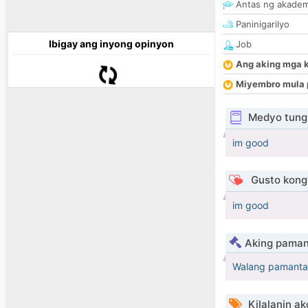
Antas ng akade
Paninigarilyo
Ibigay ang inyong opinyon
Job
Ang aking mga 
Miyembro mula 
Medyo tungk
im good
Gusto kong 
im good
Aking paman
Walang pamanta
Kilalanin ak