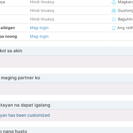
mya
Hindi tinukoy
Magkaro
Hindi tinukoy
Guston
Hindi tinukoy
Baguhin
kaibigan
Mag-login
Ang reli
pa noong
Mag-login
ol sa akin
maging partner ko
tayan na dapat igalang
yan has been customized
o nang husto