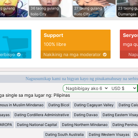
g gulang
36 taong gulang
27 taong gulang
23 taong g
ity
Iloilo City
Iloilo City
Dumangas
Support
Seryo
100% libre
mga qua
serbisyo
Nakikinig na mga moderator
Napa
Nagsusumikap kami na bigyan kayo ng pinakamahusay na serbi
single sa mga lugar ng: Pilipinas
mous in Muslim Mindanao
Dating Bicol
Dating Cagayan Valley
Dating Cal
isayas
Dating Cordillera Administrative
Dating Davao
Dating Eastern Visa
MAROPA
Dating National Capital
Dating Northern Mindanao
Dating Peníns
Dating South Australia
Dating Western Visayas
D