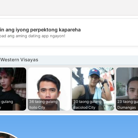
in ang iyong perpektong kapareha
💖
oad ang aming dating app ngayon!
💕
 Western Visayas
 gulang
36 taong gulang
30 taong gulang
23 taong gu
y
Iloilo City
Bacolod City
Dumangas