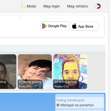
Mode
Mag-login
Mag-rehistro
💖
💕
lang
27 taong gulang
36 taong gulang
Iloilo City
Roxas City
huling koneksyon
Matagal na panahon