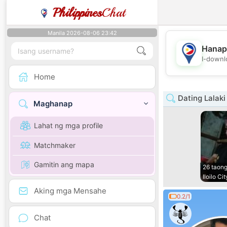
Philippines
Chat
Manila 2026-08-06 23:42
Hanap
I-downl
Home
Dating Lalaki
Maghanap
Lahat ng mga profile
Matchmaker
Gamitin ang mapa
26 taong
Iloilo Cit
Aking mga Mensahe
0.2/1
Chat