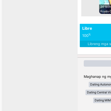
36 taon
Roxas C
Libre
%
100
Libreng mga 
Maghanap ng mga 
Dating Autono
Dating Central V
Dating MI