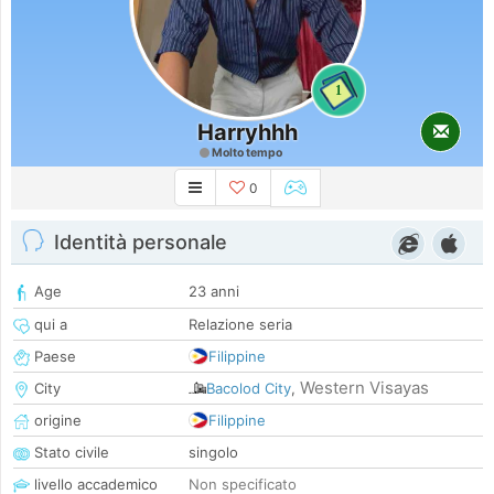
1
Harryhhh
Molto tempo
0
Identità personale
Age
23 anni
qui a
Relazione seria
Paese
Filippine
Western Visayas
City
Bacolod City
,
origine
Filippine
Stato civile
singolo
livello accademico
Non specificato