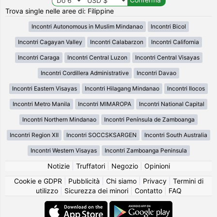
Trova single nelle aree di: Filippine
Incontri Autonomous in Muslim Mindanao
Incontri Bicol
Incontri Cagayan Valley
Incontri Calabarzon
Incontri California
Incontri Caraga
Incontri Central Luzon
Incontri Central Visayas
Incontri Cordillera Administrative
Incontri Davao
Incontri Eastern Visayas
Incontri Hilagang Mindanao
Incontri Ilocos
Incontri Metro Manila
Incontri MIMAROPA
Incontri National Capital
Incontri Northern Mindanao
Incontri Península de Zamboanga
Incontri Region XII
Incontri SOCCSKSARGEN
Incontri South Australia
Incontri Western Visayas
Incontri Zamboanga Peninsula
Notizie
|
Truffatori
|
Negozio
|
Opinioni
Cookie e GDPR
|
Pubblicità
|
Chi siamo
|
Privacy
|
Termini di
utilizzo
|
Sicurezza dei minori
|
Contatto
|
FAQ