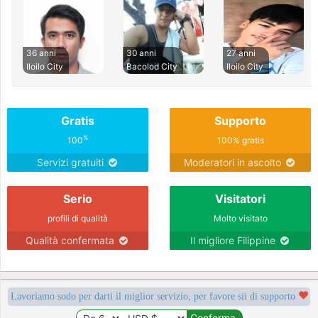
36 anni
30 anni
27 anni
Iloilo City
Bacolod City
Iloilo City
Gratis
Supporto
%
100
100% gratis
Servizi gratuiti
Moderatori in ascolto
Serio
Visitatori
profili di qualità
Molto visitato
Qualità confermata
Il migliore Filippine
Lavoriamo sodo per darti il miglior servizio, per favore sii di supporto