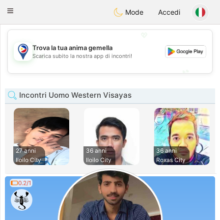
Philippines
Chat
Toggle
Mode
Accedi
navigation
💖
Trova la tua anima gemella
💖
Scarica subito la nostra app di incontri!
💕
💕
Incontri Uomo Western Visayas
27 anni
36 anni
36 anni
Iloilo City
Iloilo City
Roxas City
0.2/1