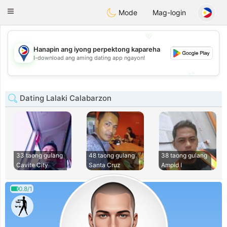
Philippines
Chat
Toggle
Mode
Mag-login
navigation
💖
Hanapin ang iyong perpektong kapareha
💖
I-download ang aming dating app ngayon!
💕
💕
Dating Lalaki Calabarzon
33 taong gulang
48 taong gulang
38 taong gulang
Cavite City
Santa Cruz
Ampid I
0.8/1