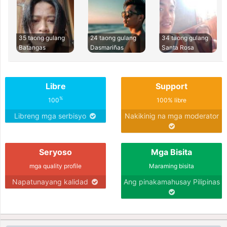
35 taong gulang
24 taong gulang
34 taong gulang
Batangas
Dasmariñas
Santa Rosa
Libre
Support
%
100
100% libre
Libreng mga serbisyo
Nakikinig na mga moderator
Seryoso
Mga Bisita
mga quality profile
Maraming bisita
Napatunayang kalidad
Ang pinakamahusay Pilipinas