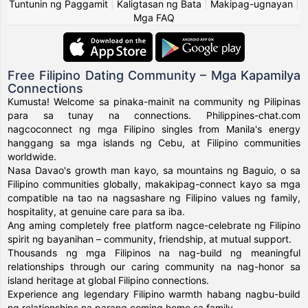
Tuntunin ng Paggamit
|
Kaligtasan ng Bata
|
Makipag-ugnayan
|
Mga FAQ
Free Filipino Dating Community – Mga Kapamilya
Connections
Kumusta! Welcome sa pinaka-mainit na community ng Pilipinas
para sa tunay na connections. Philippines-chat.com
nagcoconnect ng mga Filipino singles from Manila's energy
hanggang sa mga islands ng Cebu, at Filipino communities
worldwide.
Nasa Davao's growth man kayo, sa mountains ng Baguio, o sa
Filipino communities globally, makakipag-connect kayo sa mga
compatible na tao na nagsashare ng Filipino values ng family,
hospitality, at genuine care para sa iba.
Ang aming completely free platform nagce-celebrate ng Filipino
spirit ng bayanihan – community, friendship, at mutual support.
Thousands ng mga Filipinos na nag-build ng meaningful
relationships through our caring community na nag-honor sa
island heritage at global Filipino connections.
Experience ang legendary Filipino warmth habang nagbu-build
ng relationships na parang coming home sa family.