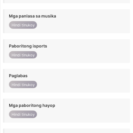
Mga panlasa sa musika
Hindi tinukoy
Paboritong isports
Hindi tinukoy
Paglabas
Hindi tinukoy
Mga paboritong hayop
Hindi tinukoy