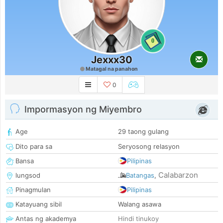
0
Jexxx30
Matagal na panahon
0
Impormasyon ng Miyembro
Age
29 taong gulang
Dito para sa
Seryosong relasyon
Bansa
Pilipinas
Calabarzon
lungsod
Batangas
,
Pinagmulan
Pilipinas
Katayuang sibil
Walang asawa
Antas ng akademya
Hindi tinukoy