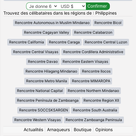
Trouvez des célibataires dans les régions de : Philippines
Rencontre Autonomous in Muslim Mindanao
Rencontre Bicol
Rencontre Cagayan Valley
Rencontre Calabarzon
Rencontre California
Rencontre Caraga
Rencontre Central Luzon
Rencontre Central Visayas
Rencontre Cordillera Administrative
Rencontre Davao
Rencontre Eastern Visayas
Rencontre Hilagang Mindanao
Rencontre Ilocos
Rencontre Metro Manila
Rencontre MIMAROPA
Rencontre National Capital
Rencontre Northern Mindanao
Rencontre Península de Zamboanga
Rencontre Region XII
Rencontre SOCCSKSARGEN
Rencontre South Australia
Rencontre Western Visayas
Rencontre Zamboanga Peninsula
Actualités
|
Arnaqueurs
|
Boutique
|
Opinions