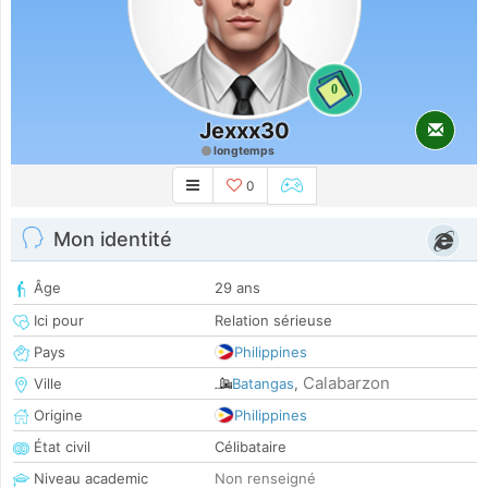
0
Jexxx30
longtemps
0
Mon identité
Âge
29 ans
Ici pour
Relation sérieuse
Pays
Philippines
Calabarzon
Ville
Batangas
,
Origine
Philippines
État civil
Célibataire
Niveau academic
Non renseigné