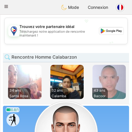
Philippines
Chat
Toggle
Mode
Connexion
navigation
💖
Trouvez votre partenaire idéal
Téléchargez notre application de rencontre
💖
maintenant !
💕
💕
Rencontre Homme Calabarzon
34 ans
32 ans
43 ans
Santa Rosa
Calamba
Bacoor
0.8/1