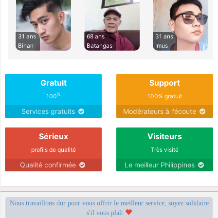
31 ans
68 ans
31 ans
Binan
Batangas
Imus
Gratuit
Support
%
100
100% gratuit
Services gratuits
Modérateurs à l'écoute
Sérieux
Visiteurs
profils de qualité
Très visité
Qualité confirmée
Le meilleur Philippines
Nous travaillons dur pour vous offrir le meilleur service, soyez solidaire
s'il vous plaît